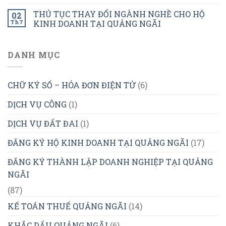
THỦ TỤC THAY ĐỔI NGÀNH NGHỀ CHO HỘ
02
Th7
KINH DOANH TẠI QUẢNG NGÃI
DANH MỤC
CHỮ KÝ SỐ – HÓA ĐƠN ĐIỆN TỬ
(6)
DỊCH VỤ CÔNG
(1)
DỊCH VỤ ĐẤT ĐAI
(1)
ĐĂNG KÝ HỘ KINH DOANH TẠI QUẢNG NGÃI
(17)
ĐĂNG KÝ THÀNH LẬP DOANH NGHIỆP TẠI QUẢNG
NGÃI
(87)
KẾ TOÁN THUẾ QUẢNG NGÃI
(14)
KHẮC DẤU QUẢNG NGÃI
(6)