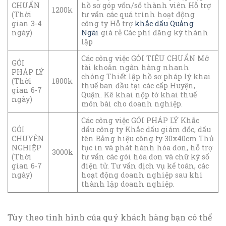
CHUẨN
hồ sơ góp vốn/số thành viên Hỗ trợ
1200k
(Thời
tư vấn các quá trình hoạt động
gian 3-4
công ty Hỗ trợ
khắc dấu Quảng
ngày)
Ngãi
giá rẻ Các phí đăng ký thành
lập
Các công việc GỎI TIÊU CHUẨN Mở
GÓI
tài khoản ngân hàng nhanh
PHÁP LÝ
chóng Thiết lập hồ sơ pháp lý khai
(Thời
1800k
thuế ban đầu tại các cấp Huyện,
gian 6-7
Quận. Kê khai nộp tờ khai thuế
ngày)
môn bài cho doanh nghiệp.
Các công việc GÓI PHÁP LÝ Khắc
GÓI
dấu công ty Khắc dấu giám đốc, dấu
CHUYÊN
tên Bảng hiệu công ty 30x40cm Thủ
NGHIỆP
tục in và phát hành hóa đơn, hỗ trợ
3000k
(Thời
tư vấn các gói hóa đơn và chữ ký số
gian 6-7
điện tử. Tư vấn dịch vụ kế toán, các
ngày)
hoạt động doanh nghiệp sau khi
thành lập doanh nghiệp.
Tùy theo tình hình của quý khách hàng bạn có thể