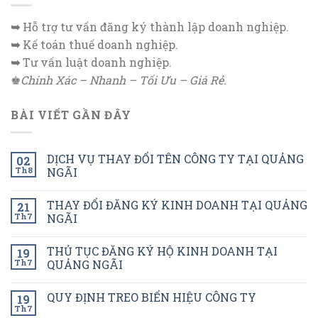
➥
Hỗ trợ tư vấn đăng ký thành lập doanh nghiệp.
➥
Kế toán thuế doanh nghiệp.
➥
Tư vấn luật doanh nghiệp.
♚
Chính Xác – Nhanh – Tối Ưu – Giá Rẻ.
BÀI VIẾT GẦN ĐÂY
DỊCH VỤ THAY ĐỔI TÊN CÔNG TY TẠI QUẢNG
02
Th8
NGÃI
THAY ĐỔI ĐĂNG KÝ KINH DOANH TẠI QUẢNG
21
Th7
NGÃI
THỦ TỤC ĐĂNG KÝ HỘ KINH DOANH TẠI
19
Th7
QUẢNG NGÃI
QUY ĐỊNH TREO BIỂN HIỆU CÔNG TY
19
Th7