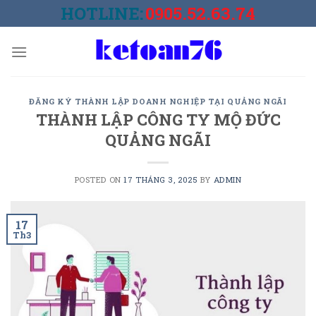
Skip
HOTLINE:
0905.52.63.74
to
content
ĐĂNG KÝ THÀNH LẬP DOANH NGHIỆP TẠI QUẢNG NGÃI
THÀNH LẬP CÔNG TY MỘ ĐỨC
QUẢNG NGÃI
POSTED ON
17 THÁNG 3, 2025
BY
ADMIN
17
Th3