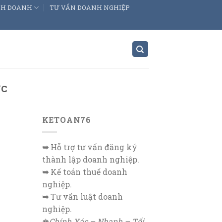
INH DOANH
TƯ VẤN DOANH NGHIỆP
ỨC
KETOAN76
➥
Hỗ trợ tư vấn đăng ký
thành lập doanh nghiệp.
➥
Kế toán thuế doanh
nghiệp.
➥
Tư vấn luật doanh
nghiệp.
♚
Chính Xác – Nhanh – Tối