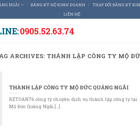
ẢNG NGÃI
ĐĂNG KÝ HỘ KINH DOANH
THAY ĐỔI ĐĂNG KÝ K
LIÊN HỆ
INE:
0905.52.63.74
AG ARCHIVES:
THÀNH LẬP CÔNG TY MỘ Đ
THÀNH LẬP CÔNG TY MỘ ĐỨC QUẢNG NGÃI
KETOAN76 công ty chuyên dịch vụ thành lập công ty tại
Mộ Đức Quảng Ngãi.[...]