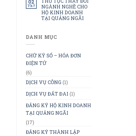
THỦ TỤC THAY ĐỔI
02
Th7
NGÀNH NGHỀ CHO
HỘ KINH DOANH
TẠI QUẢNG NGÃI
DANH MỤC
CHỮ KÝ SỐ – HÓA ĐƠN
ĐIỆN TỬ
(6)
DỊCH VỤ CÔNG
(1)
DỊCH VỤ ĐẤT ĐAI
(1)
ĐĂNG KÝ HỘ KINH DOANH
TẠI QUẢNG NGÃI
(17)
ĐĂNG KÝ THÀNH LẬP