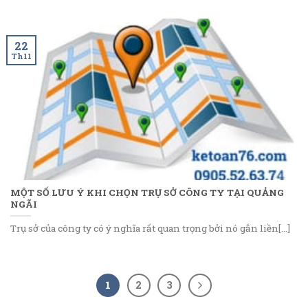
22
Th11
MỘT SỐ LƯU Ý KHI CHỌN TRỤ SỞ CÔNG TY TẠI QUẢNG
NGÃI
Trụ sở của công ty có ý nghĩa rất quan trọng bởi nó gắn liền[...]
1
2
3