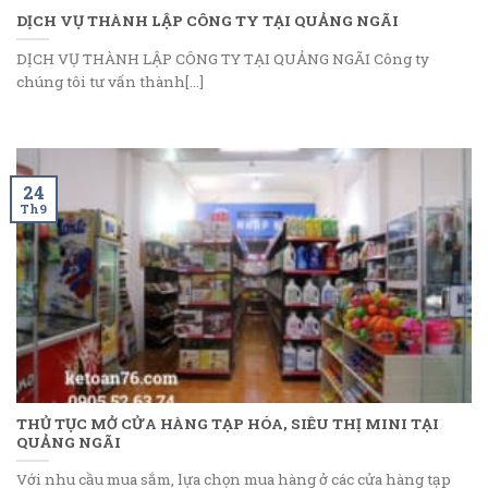
DỊCH VỤ THÀNH LẬP CÔNG TY TẠI QUẢNG NGÃI
DỊCH VỤ THÀNH LẬP CÔNG TY TẠI QUẢNG NGÃI Công ty
chúng tôi tư vấn thành[...]
24
Th9
THỦ TỤC MỞ CỬA HÀNG TẠP HÓA, SIÊU THỊ MINI TẠI
QUẢNG NGÃI
Với nhu cầu mua sắm, lựa chọn mua hàng ở các cửa hàng tạp