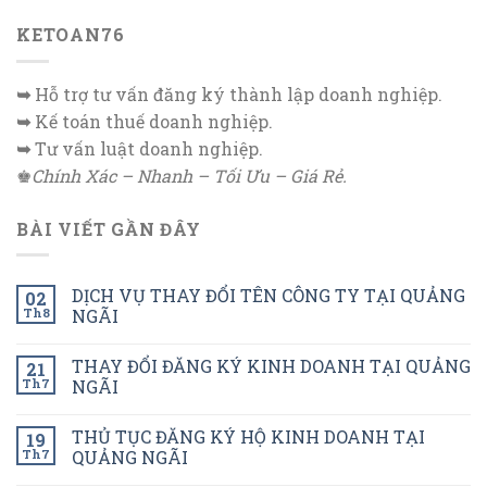
KETOAN76
➥
Hỗ trợ tư vấn đăng ký thành lập doanh nghiệp.
➥
Kế toán thuế doanh nghiệp.
➥
Tư vấn luật doanh nghiệp.
♚
Chính Xác – Nhanh – Tối Ưu – Giá Rẻ.
BÀI VIẾT GẦN ĐÂY
DỊCH VỤ THAY ĐỔI TÊN CÔNG TY TẠI QUẢNG
02
Th8
NGÃI
THAY ĐỔI ĐĂNG KÝ KINH DOANH TẠI QUẢNG
21
Th7
NGÃI
THỦ TỤC ĐĂNG KÝ HỘ KINH DOANH TẠI
19
Th7
QUẢNG NGÃI