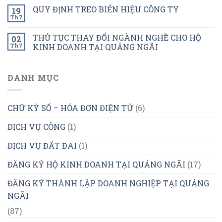
QUY ĐỊNH TREO BIỂN HIỆU CÔNG TY
19
Th7
THỦ TỤC THAY ĐỔI NGÀNH NGHỀ CHO HỘ
02
Th7
KINH DOANH TẠI QUẢNG NGÃI
DANH MỤC
CHỮ KÝ SỐ – HÓA ĐƠN ĐIỆN TỬ
(6)
DỊCH VỤ CÔNG
(1)
DỊCH VỤ ĐẤT ĐAI
(1)
ĐĂNG KÝ HỘ KINH DOANH TẠI QUẢNG NGÃI
(17)
ĐĂNG KÝ THÀNH LẬP DOANH NGHIỆP TẠI QUẢNG
NGÃI
(87)