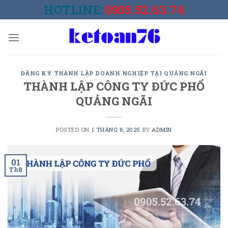
Skip
HOTLINE:
0905.52.63.74
to
content
ĐĂNG KÝ THÀNH LẬP DOANH NGHIỆP TẠI QUẢNG NGÃI
THÀNH LẬP CÔNG TY ĐỨC PHỔ
QUẢNG NGÃI
POSTED ON
1 THÁNG 8, 2025
BY
ADMIN
01
Th8