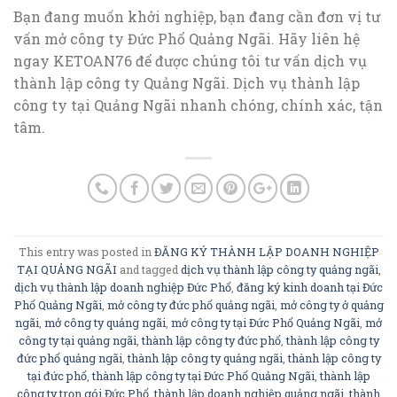
Bạn đang muốn khởi nghiệp, bạn đang cần đơn vị tư
vấn mở công ty Đức Phổ Quảng Ngãi. Hãy liên hệ
ngay KETOAN76 để được chúng tôi tư vấn dịch vụ
thành lập công ty Quảng Ngãi. Dịch vụ thành lập
công ty tại Quảng Ngãi nhanh chóng, chính xác, tận
tâm.
This entry was posted in
ĐĂNG KÝ THÀNH LẬP DOANH NGHIỆP
TẠI QUẢNG NGÃI
and tagged
dịch vụ thành lập công ty quảng ngãi
,
dịch vụ thành lập doanh nghiệp Đức Phổ
,
đăng ký kinh doanh tại Đức
Phổ Quảng Ngãi
,
mở công ty đức phổ quảng ngãi
,
mở công ty ở quảng
ngãi
,
mở công ty quảng ngãi
,
mở công ty tại Đức Phổ Quảng Ngãi
,
mở
công ty tại quảng ngãi
,
thành lập công ty đức phổ
,
thành lập công ty
đức phổ quảng ngãi
,
thành lập công ty quảng ngãi
,
thành lập công ty
tại đức phổ
,
thành lập công ty tại Đức Phổ Quảng Ngãi
,
thành lập
công ty trọn gói Đức Phổ
,
thành lập doanh nghiệp quảng ngãi
,
thành