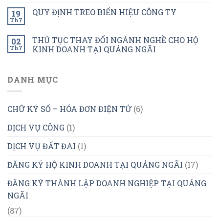
QUY ĐỊNH TREO BIỂN HIỆU CÔNG TY
19
Th7
THỦ TỤC THAY ĐỔI NGÀNH NGHỀ CHO HỘ
02
Th7
KINH DOANH TẠI QUẢNG NGÃI
DANH MỤC
CHỮ KÝ SỐ – HÓA ĐƠN ĐIỆN TỬ
(6)
DỊCH VỤ CÔNG
(1)
DỊCH VỤ ĐẤT ĐAI
(1)
ĐĂNG KÝ HỘ KINH DOANH TẠI QUẢNG NGÃI
(17)
ĐĂNG KÝ THÀNH LẬP DOANH NGHIỆP TẠI QUẢNG
NGÃI
(87)