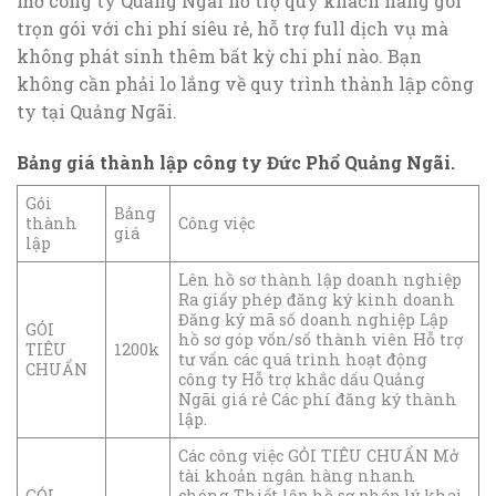
mở công ty Quảng Ngãi hỗ trợ quý khách hàng gói
trọn gói với chi phí siêu rẻ, hỗ trợ full dịch vụ mà
không phát sinh thêm bất kỳ chi phí nào. Bạn
không cần phải lo lắng về quy trình thành lập công
ty tại Quảng Ngãi.
Bảng giá thành lập công ty Đức Phổ Quảng Ngãi.
Gói
Bảng
thành
Công việc
giá
lập
Lên hồ sơ thành lập doanh nghiệp
Ra giấy phép đăng ký kinh doanh
Đăng ký mã số doanh nghiệp Lập
GÓI
hồ sơ góp vốn/số thành viên Hỗ trợ
TIÊU
1200k
tư vấn các quá trình hoạt động
CHUẨN
công ty Hỗ trợ khắc dấu Quảng
Ngãi giá rẻ Các phí đăng ký thành
lập.
Các công việc GỎI TIÊU CHUẨN Mở
tài khoản ngân hàng nhanh
GÓI
chóng Thiết lập hồ sơ pháp lý khai