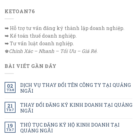
KETOAN76
➥
Hỗ trợ tư vấn đăng ký thành lập doanh nghiệp.
➥
Kế toán thuế doanh nghiệp.
➥
Tư vấn luật doanh nghiệp.
♚
Chính Xác – Nhanh – Tối Ưu – Giá Rẻ.
BÀI VIẾT GẦN ĐÂY
DỊCH VỤ THAY ĐỔI TÊN CÔNG TY TẠI QUẢNG
02
Th8
NGÃI
THAY ĐỔI ĐĂNG KÝ KINH DOANH TẠI QUẢNG
21
Th7
NGÃI
THỦ TỤC ĐĂNG KÝ HỘ KINH DOANH TẠI
19
Th7
QUẢNG NGÃI