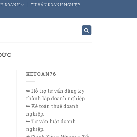
INH DOANH
TƯ VẤN DOANH NGHIỆP
ĐỨC
KETOAN76
➥
Hỗ trợ tư vấn đăng ký
thành lập doanh nghiệp.
➥
Kế toán thuế doanh
nghiệp.
➥
Tư vấn luật doanh
nghiệp.
♚
Chính Xác – Nhanh – Tối