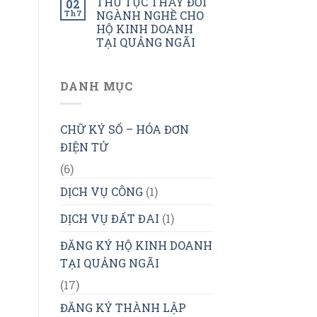
THỦ TỤC THAY ĐỔI
02
Th7
NGÀNH NGHỀ CHO
HỘ KINH DOANH
TẠI QUẢNG NGÃI
DANH MỤC
CHỮ KÝ SỐ – HÓA ĐƠN
ĐIỆN TỬ
(6)
DỊCH VỤ CÔNG
(1)
DỊCH VỤ ĐẤT ĐAI
(1)
ĐĂNG KÝ HỘ KINH DOANH
TẠI QUẢNG NGÃI
(17)
ĐĂNG KÝ THÀNH LẬP