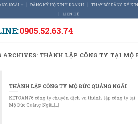
ẢNG NGÃI
ĐĂNG KÝ HỘ KINH DOANH
THAY ĐỔI ĐĂNG KÝ K
LIÊN HỆ
INE:
0905.52.63.74
G ARCHIVES:
THÀNH LẬP CÔNG TY TẠI MỘ 
THÀNH LẬP CÔNG TY MỘ ĐỨC QUẢNG NGÃI
KETOAN76 công ty chuyên dịch vụ thành lập công ty tại
Mộ Đức Quảng Ngãi.[...]