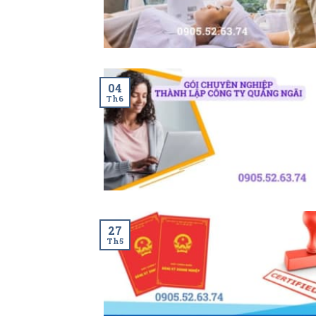
04
Th6
27
Th5