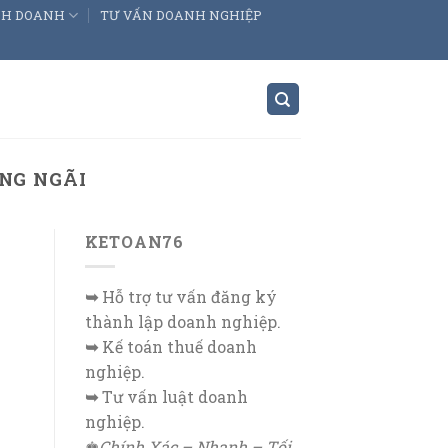
INH DOANH
TƯ VẤN DOANH NGHIỆP
NG NGÃI
KETOAN76
➥
Hỗ trợ tư vấn đăng ký
thành lập doanh nghiệp.
➥
Kế toán thuế doanh
nghiệp.
➥
Tư vấn luật doanh
nghiệp.
♚
Chính Xác – Nhanh – Tối