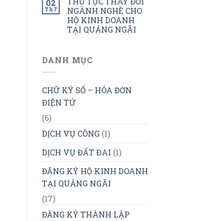
THỦ TỤC THAY ĐỔI
02
Th7
NGÀNH NGHỀ CHO
HỘ KINH DOANH
TẠI QUẢNG NGÃI
DANH MỤC
CHỮ KÝ SỐ – HÓA ĐƠN
ĐIỆN TỬ
(6)
DỊCH VỤ CÔNG
(1)
DỊCH VỤ ĐẤT ĐAI
(1)
ĐĂNG KÝ HỘ KINH DOANH
TẠI QUẢNG NGÃI
(17)
ĐĂNG KÝ THÀNH LẬP