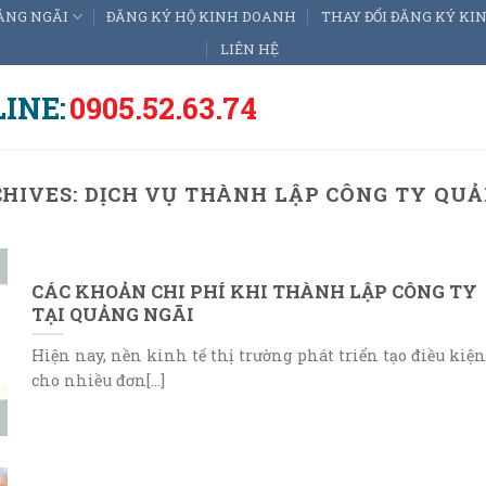
ẢNG NGÃI
ĐĂNG KÝ HỘ KINH DOANH
THAY ĐỔI ĐĂNG KÝ K
LIÊN HỆ
INE:
0905.52.63.74
CHIVES:
DỊCH VỤ THÀNH LẬP CÔNG TY QUẢ
CÁC KHOẢN CHI PHÍ KHI THÀNH LẬP CÔNG TY
TẠI QUẢNG NGÃI
Hiện nay, nền kinh tế thị trường phát triển tạo điều kiện
cho nhiều đơn[...]