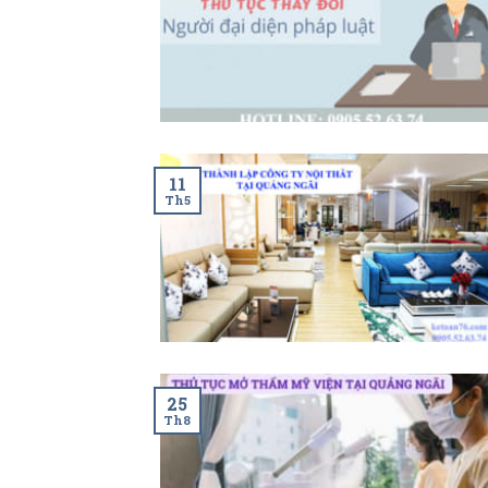
11
Th5
25
Th8