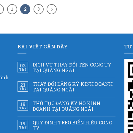
1
2
3
BÀI VIẾT GẦN ĐÂY
TƯ
DỊCH VỤ THAY ĐỔI TÊN CÔNG TY
02
Th8
TẠI QUẢNG NGÃI
hánh
THAY ĐỔI ĐĂNG KÝ KINH DOANH
21
Th7
TẠI QUẢNG NGÃI
THỦ TỤC ĐĂNG KÝ HỘ KINH
19
Th7
DOANH TẠI QUẢNG NGÃI
QUY ĐỊNH TREO BIỂN HIỆU CÔNG
19
Th7
TY