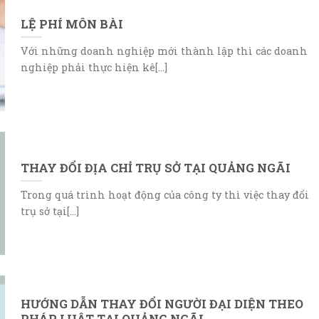
LỆ PHÍ MÔN BÀI
Với những doanh nghiệp mới thành lập thì các doanh
nghiệp phải thực hiện kê[...]
THAY ĐỔI ĐỊA CHỈ TRỤ SỞ TẠI QUẢNG NGÃI
Trong quá trình hoạt động của công ty thì việc thay đổi
trụ sở tại[...]
HƯỚNG DẪN THAY ĐỔI NGƯỜI ĐẠI DIỆN THEO
PHÁP LUẬT TẠI QUẢNG NGÃI