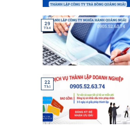
29
Th4
22
Th1