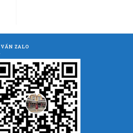
 VẤN ZALO