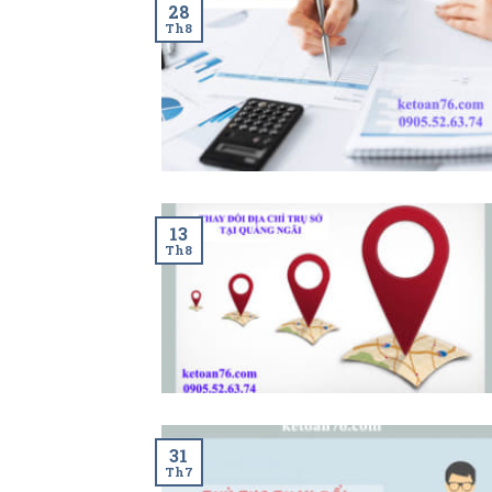
28
Th8
13
Th8
31
Th7