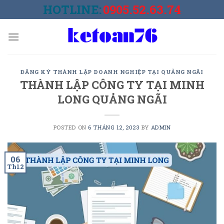
Skip
HOTLINE:
0905.52.63.74
to
content
ĐĂNG KÝ THÀNH LẬP DOANH NGHIỆP TẠI QUẢNG NGÃI
THÀNH LẬP CÔNG TY TẠI MINH
LONG QUẢNG NGÃI
POSTED ON
6 THÁNG 12, 2023
BY
ADMIN
06
Th12