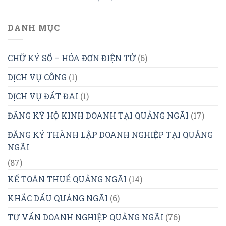
DANH MỤC
CHỮ KÝ SỐ – HÓA ĐƠN ĐIỆN TỬ
(6)
DỊCH VỤ CÔNG
(1)
DỊCH VỤ ĐẤT ĐAI
(1)
ĐĂNG KÝ HỘ KINH DOANH TẠI QUẢNG NGÃI
(17)
ĐĂNG KÝ THÀNH LẬP DOANH NGHIỆP TẠI QUẢNG
NGÃI
(87)
KẾ TOÁN THUẾ QUẢNG NGÃI
(14)
KHẮC DẤU QUẢNG NGÃI
(6)
TƯ VẤN DOANH NGHIỆP QUẢNG NGÃI
(76)