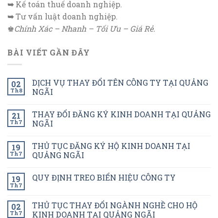
➥
Kế toán thuế doanh nghiệp.
➥
Tư vấn luật doanh nghiệp.
♚
Chính Xác – Nhanh – Tối Ưu – Giá Rẻ.
BÀI VIẾT GẦN ĐÂY
DỊCH VỤ THAY ĐỔI TÊN CÔNG TY TẠI QUẢNG
02
Th8
NGÃI
THAY ĐỔI ĐĂNG KÝ KINH DOANH TẠI QUẢNG
21
Th7
NGÃI
THỦ TỤC ĐĂNG KÝ HỘ KINH DOANH TẠI
19
Th7
QUẢNG NGÃI
QUY ĐỊNH TREO BIỂN HIỆU CÔNG TY
19
Th7
THỦ TỤC THAY ĐỔI NGÀNH NGHỀ CHO HỘ
02
Th7
KINH DOANH TẠI QUẢNG NGÃI