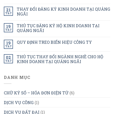
THAY ĐỔI ĐĂNG KÝ KINH DOANH TẠI QUẢNG
21
Th7
NGÃI
THỦ TỤC ĐĂNG KÝ HỘ KINH DOANH TẠI
19
Th7
QUẢNG NGÃI
QUY ĐỊNH TREO BIỂN HIỆU CÔNG TY
19
Th7
THỦ TỤC THAY ĐỔI NGÀNH NGHỀ CHO HỘ
02
Th7
KINH DOANH TẠI QUẢNG NGÃI
DANH MỤC
CHỮ KÝ SỐ – HÓA ĐƠN ĐIỆN TỬ
(6)
DỊCH VỤ CÔNG
(1)
DỊCH VỤ ĐẤT ĐAI
(1)