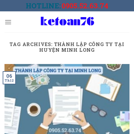
Skip
HOTLINE:
0905.52.63.74
to
content
TAG ARCHIVES:
THÀNH LẬP CÔNG TY TẠI
HUYỆN MINH LONG
06
Th12