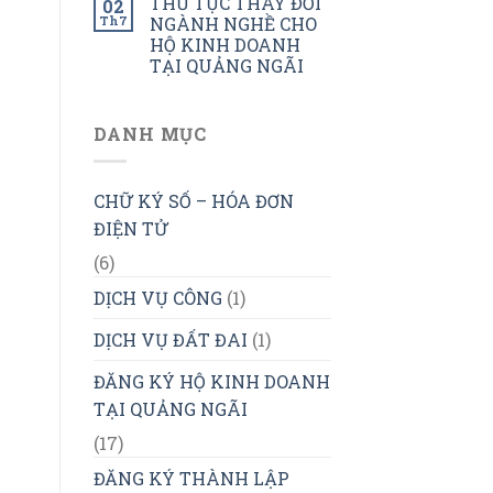
THỦ TỤC THAY ĐỔI
02
Th7
NGÀNH NGHỀ CHO
HỘ KINH DOANH
TẠI QUẢNG NGÃI
DANH MỤC
CHỮ KÝ SỐ – HÓA ĐƠN
ĐIỆN TỬ
(6)
DỊCH VỤ CÔNG
(1)
DỊCH VỤ ĐẤT ĐAI
(1)
ĐĂNG KÝ HỘ KINH DOANH
TẠI QUẢNG NGÃI
(17)
ĐĂNG KÝ THÀNH LẬP