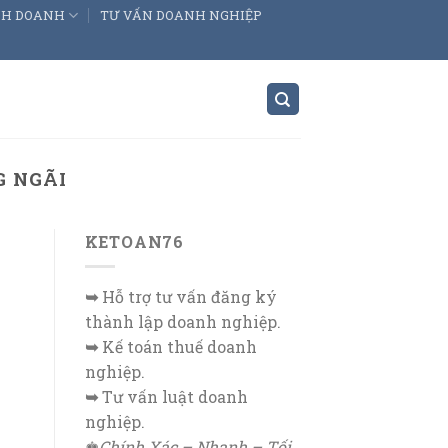
INH DOANH
TƯ VẤN DOANH NGHIỆP
G NGÃI
KETOAN76
➥
Hỗ trợ tư vấn đăng ký
thành lập doanh nghiệp.
➥
Kế toán thuế doanh
nghiệp.
➥
Tư vấn luật doanh
nghiệp.
♚
Chính Xác – Nhanh – Tối