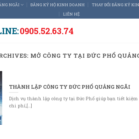
ẢNG NGÃI
ĐĂNG KÝ HỘ KINH DOANH
THAY ĐỔI ĐĂNG KÝ K
LIÊN HỆ
INE:
0905.52.63.74
RCHIVES:
MỞ CÔNG TY TẠI ĐỨC PHỔ QUẢN
THÀNH LẬP CÔNG TY ĐỨC PHỔ QUẢNG NGÃI
Dịch vụ thành lập công ty tại Đức Phổ giúp bạn tiết kiệm
chi phí,[...]