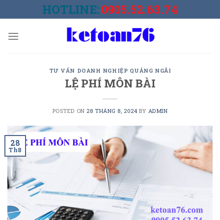
Skip
HOTLINE:
0905.52.63.74
to
content
TƯ VẤN DOANH NGHIỆP QUẢNG NGÃI
LỆ PHÍ MÔN BÀI
POSTED ON
28 THÁNG 8, 2024
BY
ADMIN
28
Th8