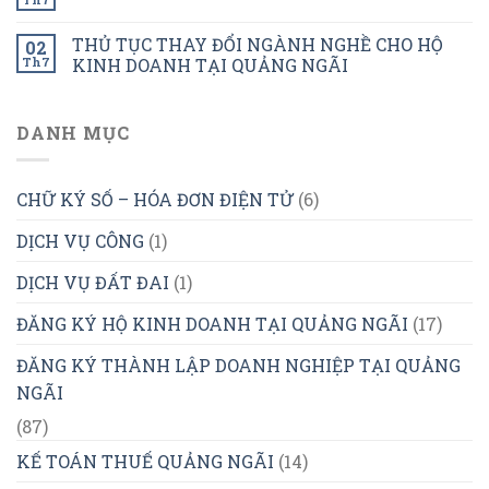
THỦ TỤC THAY ĐỔI NGÀNH NGHỀ CHO HỘ
02
Th7
KINH DOANH TẠI QUẢNG NGÃI
DANH MỤC
CHỮ KÝ SỐ – HÓA ĐƠN ĐIỆN TỬ
(6)
DỊCH VỤ CÔNG
(1)
DỊCH VỤ ĐẤT ĐAI
(1)
ĐĂNG KÝ HỘ KINH DOANH TẠI QUẢNG NGÃI
(17)
ĐĂNG KÝ THÀNH LẬP DOANH NGHIỆP TẠI QUẢNG
NGÃI
(87)
KẾ TOÁN THUẾ QUẢNG NGÃI
(14)