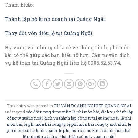
Tham khảo:
Thành lập hộ kinh doanh tại Quảng Ngãi
.
Thay đổi vốn điều lệ tại Quảng Ngãi
.
Hy vọng với những chia sẻ về thông tin lệ phí môn
bài có thể giúp các bạn hiểu rõ hơn. Cần tư vấn dịch
vụ kế toán tại Quảng Ngãi liên hệ 0905.52.63.74.
This entry was posted in
TƯ VẤN DOANH NGHIỆP QUẢNG NGÃI
and tagged
các đối tượng được miễn lệ phí môn bài
,
dịch vụ thành lập
công ty quảng ngãi
,
dịch vụ thành lập công ty tại quảng ngãi
,
lệ phí
môn bài
,
lệ phí môn bài công ty
,
lệ phí môn bài công ty mới nhất
,
lệ
phí môn bài hộ kinh doanh
,
lệ phí môn bài hộ kinh doanh mới nhất
,
lệ phí môn bài là gì
,
thành lập công ty quảng ngãi
.