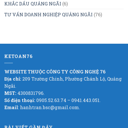
KHẮC DẤU QUẢNG NGÃI
(6)
TƯ VẤN DOANH NGHIỆP QUẢNG NGÃI
(76)
KETOAN76
WEBSITE THUỘC CÔNG TY CÔNG NGHỆ 76
Địa chỉ:
209 Trường Chinh, Phường Chánh Lộ, Quảng
Ngãi.
MST:
4300831796.
Số điện thoại:
0905.52.63.74 – 0941.443.051.
Email
: hanhtran.bsc@gmail.com.
BÀI VIẾT GẦN ĐÂY