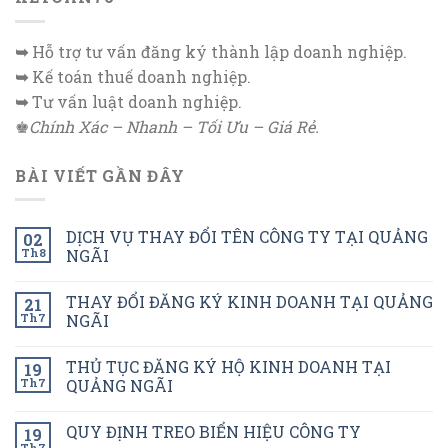
➥
Hỗ trợ tư vấn đăng ký thành lập doanh nghiệp.
➥
Kế toán thuế doanh nghiệp.
➥
Tư vấn luật doanh nghiệp.
♚
Chính Xác – Nhanh – Tối Ưu – Giá Rẻ.
BÀI VIẾT GẦN ĐÂY
DỊCH VỤ THAY ĐỔI TÊN CÔNG TY TẠI QUẢNG
02
Th8
NGÃI
THAY ĐỔI ĐĂNG KÝ KINH DOANH TẠI QUẢNG
21
Th7
NGÃI
THỦ TỤC ĐĂNG KÝ HỘ KINH DOANH TẠI
19
Th7
QUẢNG NGÃI
QUY ĐỊNH TREO BIỂN HIỆU CÔNG TY
19
Th7