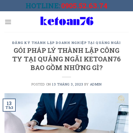
Skip
HOTLINE:
0905.52.63.74
to
content
ĐĂNG KÝ THÀNH LẬP DOANH NGHIỆP TẠI QUẢNG NGÃI
GÓI PHÁP LÝ THÀNH LẬP CÔNG
TY TẠI QUẢNG NGÃI KETOAN76
BAO GỒM NHỮNG GÌ?
POSTED ON
13 THÁNG 3, 2023
BY
ADMIN
13
Th3