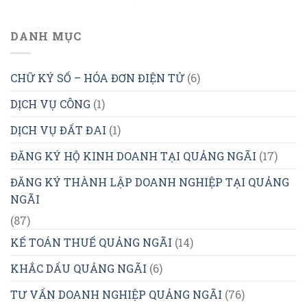
DANH MỤC
CHỮ KÝ SỐ – HÓA ĐƠN ĐIỆN TỬ
(6)
DỊCH VỤ CÔNG
(1)
DỊCH VỤ ĐẤT ĐAI
(1)
ĐĂNG KÝ HỘ KINH DOANH TẠI QUẢNG NGÃI
(17)
ĐĂNG KÝ THÀNH LẬP DOANH NGHIỆP TẠI QUẢNG
NGÃI
(87)
KẾ TOÁN THUẾ QUẢNG NGÃI
(14)
KHẮC DẤU QUẢNG NGÃI
(6)
TƯ VẤN DOANH NGHIỆP QUẢNG NGÃI
(76)