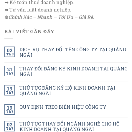
➥
Kế toán thuế doanh nghiệp.
➥
Tư vấn luật doanh nghiệp.
♚
Chính Xác – Nhanh – Tối Ưu – Giá Rẻ.
BÀI VIẾT GẦN ĐÂY
DỊCH VỤ THAY ĐỔI TÊN CÔNG TY TẠI QUẢNG
02
Th8
NGÃI
THAY ĐỔI ĐĂNG KÝ KINH DOANH TẠI QUẢNG
21
Th7
NGÃI
THỦ TỤC ĐĂNG KÝ HỘ KINH DOANH TẠI
19
Th7
QUẢNG NGÃI
QUY ĐỊNH TREO BIỂN HIỆU CÔNG TY
19
Th7
THỦ TỤC THAY ĐỔI NGÀNH NGHỀ CHO HỘ
02
Th7
KINH DOANH TẠI QUẢNG NGÃI