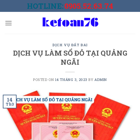
Skip
HOTLINE:
0905.52.63.74
to
content
DỊCH VỤ ĐẤT ĐAI
DỊCH VỤ LÀM SỔ ĐỎ TẠI QUẢNG
NGÃI
POSTED ON
14 THÁNG 3, 2023
BY
ADMIN
14
Th3