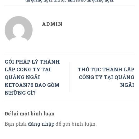
tại quảng ngãi
,
thủ tục làm sổ đỏ tại quảng ngãi
.
ADMIN
GÓI PHÁP LÝ THÀNH
LẬP CÔNG TY TẠI
THỦ TỤC THÀNH LẬP
QUẢNG NGÃI
CÔNG TY TẠI QUẢNG
KETOAN76 BAO GỒM
NGÃI
NHỮNG GÌ?
Để lại một bình luận
Bạn phải
đăng nhập
để gửi bình luận.