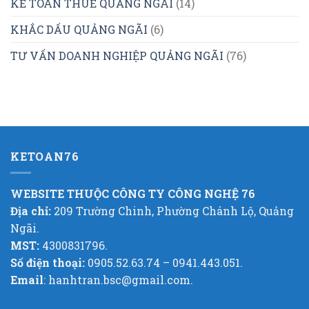
KẾ TOÁN THUẾ QUẢNG NGÃI
(14)
KHẮC DẤU QUẢNG NGÃI
(6)
TƯ VẤN DOANH NGHIỆP QUẢNG NGÃI
(76)
KETOAN76
WEBSITE THUỘC CÔNG TY CÔNG NGHỆ 76
Địa chỉ:
209 Trường Chinh, Phường Chánh Lộ, Quảng
Ngãi.
MST:
4300831796.
Số điện thoại:
0905.52.63.74 – 0941.443.051.
Email
: hanhtran.bsc@gmail.com.