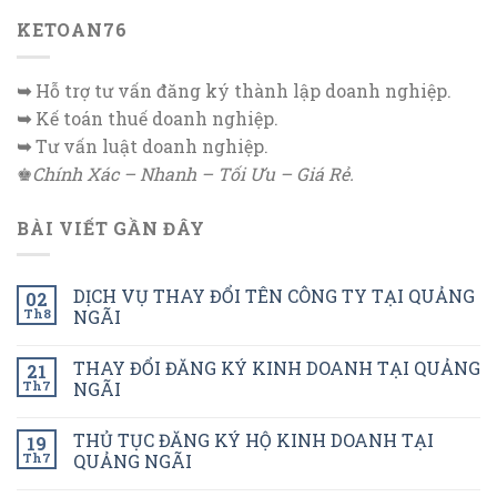
KETOAN76
➥
Hỗ trợ tư vấn đăng ký thành lập doanh nghiệp.
➥
Kế toán thuế doanh nghiệp.
➥
Tư vấn luật doanh nghiệp.
♚
Chính Xác – Nhanh – Tối Ưu – Giá Rẻ.
BÀI VIẾT GẦN ĐÂY
DỊCH VỤ THAY ĐỔI TÊN CÔNG TY TẠI QUẢNG
02
Th8
NGÃI
THAY ĐỔI ĐĂNG KÝ KINH DOANH TẠI QUẢNG
21
Th7
NGÃI
THỦ TỤC ĐĂNG KÝ HỘ KINH DOANH TẠI
19
Th7
QUẢNG NGÃI