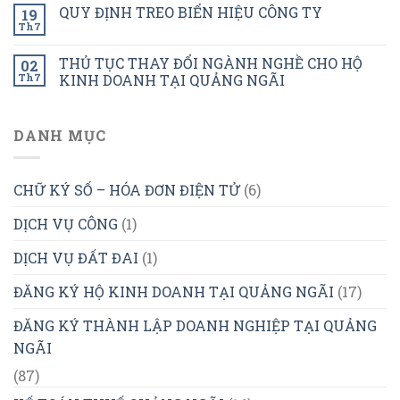
QUY ĐỊNH TREO BIỂN HIỆU CÔNG TY
19
Th7
THỦ TỤC THAY ĐỔI NGÀNH NGHỀ CHO HỘ
02
Th7
KINH DOANH TẠI QUẢNG NGÃI
DANH MỤC
CHỮ KÝ SỐ – HÓA ĐƠN ĐIỆN TỬ
(6)
DỊCH VỤ CÔNG
(1)
DỊCH VỤ ĐẤT ĐAI
(1)
ĐĂNG KÝ HỘ KINH DOANH TẠI QUẢNG NGÃI
(17)
ĐĂNG KÝ THÀNH LẬP DOANH NGHIỆP TẠI QUẢNG
NGÃI
(87)