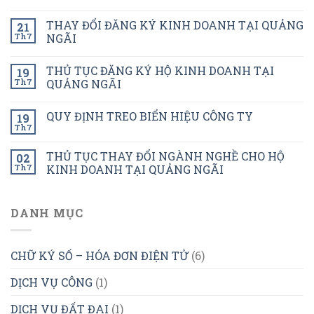
THAY ĐỔI ĐĂNG KÝ KINH DOANH TẠI QUẢNG
21
Th7
NGÃI
THỦ TỤC ĐĂNG KÝ HỘ KINH DOANH TẠI
19
Th7
QUẢNG NGÃI
QUY ĐỊNH TREO BIỂN HIỆU CÔNG TY
19
Th7
THỦ TỤC THAY ĐỔI NGÀNH NGHỀ CHO HỘ
02
Th7
KINH DOANH TẠI QUẢNG NGÃI
DANH MỤC
CHỮ KÝ SỐ – HÓA ĐƠN ĐIỆN TỬ
(6)
DỊCH VỤ CÔNG
(1)
DỊCH VỤ ĐẤT ĐAI
(1)