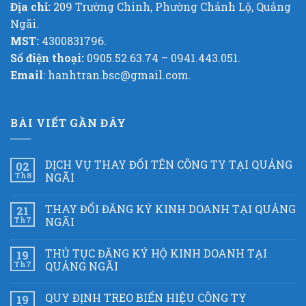
Địa chỉ:
209 Trường Chinh, Phường Chánh Lộ, Quảng
Ngãi.
MST:
4300831796.
Số điện thoại:
0905.52.63.74 – 0941.443.051.
Email
: hanhtran.bsc@gmail.com.
BÀI VIẾT GẦN ĐÂY
DỊCH VỤ THAY ĐỔI TÊN CÔNG TY TẠI QUẢNG
02
Th8
NGÃI
THAY ĐỔI ĐĂNG KÝ KINH DOANH TẠI QUẢNG
21
Th7
NGÃI
THỦ TỤC ĐĂNG KÝ HỘ KINH DOANH TẠI
19
Th7
QUẢNG NGÃI
QUY ĐỊNH TREO BIỂN HIỆU CÔNG TY
19