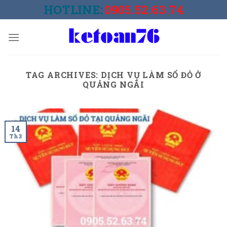
Skip
HOTLINE:
0905.52.63.74
to
content
TAG ARCHIVES:
DỊCH VỤ LÀM SỔ ĐỎ Ở
QUẢNG NGÃI
14
Th3