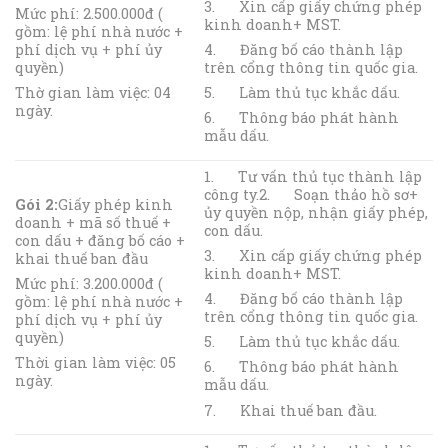
3. Xin cấp giấy chứng phép
Mức phí: 2.500.000đ (
kinh doanh+ MST.
gồm: lệ phí nhà nước +
phí dịch vụ + phí ủy
4. Đăng bố cáo thành lập
quyền)
trên cổng thông tin quốc gia.
Thờ gian làm việc: 04
5. Làm thủ tục khắc dấu.
ngày.
6. Thông báo phát hành
mẫu dấu.
1. Tư vấn thủ tục thành lập
công ty.2. Soạn thảo hồ sơ+
Gói 2:
Giấy phép kinh
ủy quyền nộp, nhận giấy phép,
doanh + mã số thuế +
con dấu.
con dấu + đăng bố cáo +
3. Xin cấp giấy chứng phép
khai thuế ban đầu
kinh doanh+ MST.
Mức phí: 3.200.000đ (
4. Đăng bố cáo thành lập
gồm: lệ phí nhà nước +
trên cổng thông tin quốc gia.
phí dịch vụ + phí ủy
quyền)
5. Làm thủ tục khắc dấu.
Thời gian làm việc: 05
6. Thông báo phát hành
ngày.
mẫu dấu.
7. Khai thuế ban đầu.