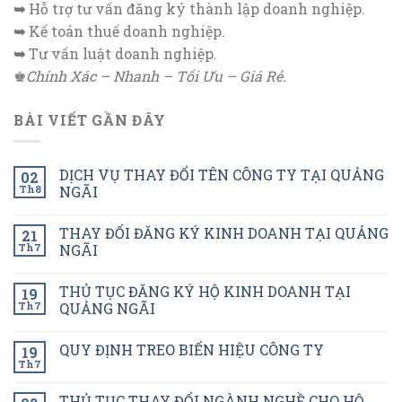
➥
Hỗ trợ tư vấn đăng ký thành lập doanh nghiệp.
➥
Kế toán thuế doanh nghiệp.
➥
Tư vấn luật doanh nghiệp.
♚
Chính Xác – Nhanh – Tối Ưu – Giá Rẻ.
BÀI VIẾT GẦN ĐÂY
DỊCH VỤ THAY ĐỔI TÊN CÔNG TY TẠI QUẢNG
02
Th8
NGÃI
THAY ĐỔI ĐĂNG KÝ KINH DOANH TẠI QUẢNG
21
Th7
NGÃI
THỦ TỤC ĐĂNG KÝ HỘ KINH DOANH TẠI
19
Th7
QUẢNG NGÃI
QUY ĐỊNH TREO BIỂN HIỆU CÔNG TY
19
Th7
THỦ TỤC THAY ĐỔI NGÀNH NGHỀ CHO HỘ