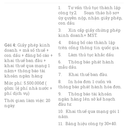
1. Tư vấn thủ tục thành lập
công ty.2. Soạn thảo hồ sơ+
ủy quyền nộp, nhận giấy phép,
con dấu.
3. Xin cấp giấy chứng phép
kinh doanh+ MST.
4. Đăng bố cáo thành lập
Gói 4:
Giấy phép kinh
trên cổng thông tin quốc gia.
doanh + mã số thuế +
5. Làm thủ tục khắc dấu.
con dấu + đăng bố cáo +
khai thuế ban đầu +
6. Thông báo phát hành
khai thuế qua mạng 1
mẫu dấu.
năm+ thông báo tài
7. Khai thuế ban đầu.
khoản ngân hàng
8. In hóa đơn 1 cuốn và
Mức phí: 5.500.000đ (
thông báo phát hành hóa đơn.
gồm: lệ phí nhà nước +
phí dịch vụ)
9. Thông báo tài khoản
ngân hàng lên sở kế hoạch
Thời gian làm việc: 20
đầu tư.
ngày.
10. Khai thuế qua mạng gói 1
năm.
11. Bảng hiệu công ty 30×40.