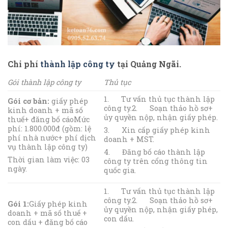
Chi phí
thành lập công ty
tại Quảng Ngãi.
Gói thành lập công ty
Thủ tục
1. Tư vấn thủ tục thành lập
Gói cơ bản:
giấy phép
công ty.2. Soạn thảo hồ sơ+
kinh doanh + mã số
ủy quyền nộp, nhận giấy phép.
thuế+ đăng bố cáoMức
phí: 1.800.000đ (gồm: lệ
3. Xin cấp giấy phép kinh
phí nhà nước+ phí dịch
doanh + MST.
vụ thành lập công ty)
4. Đăng bố cáo thành lập
Thời gian làm việc: 03
công ty trên cổng thông tin
ngày.
quốc gia.
1. Tư vấn thủ tục thành lập
công ty.2. Soạn thảo hồ sơ+
Gói 1:
Giấy phép kinh
ủy quyền nộp, nhận giấy phép,
doanh + mã số thuế +
con dấu.
con dấu + đăng bố cáo