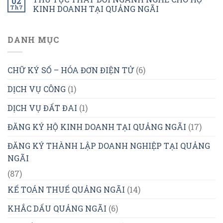
02
Th7
KINH DOANH TẠI QUẢNG NGÃI
DANH MỤC
CHỮ KÝ SỐ – HÓA ĐƠN ĐIỆN TỬ
(6)
DỊCH VỤ CÔNG
(1)
DỊCH VỤ ĐẤT ĐAI
(1)
ĐĂNG KÝ HỘ KINH DOANH TẠI QUẢNG NGÃI
(17)
ĐĂNG KÝ THÀNH LẬP DOANH NGHIỆP TẠI QUẢNG
NGÃI
(87)
KẾ TOÁN THUẾ QUẢNG NGÃI
(14)
KHẮC DẤU QUẢNG NGÃI
(6)