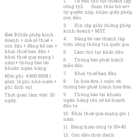
1. Tư vấn thủ tục thành lập
công ty.2. Soạn thảo hồ sơ+
ủy quyền nộp, nhận giấy phép,
con dấu.
3. Xin cấp giấy chứng phép
kinh doanh+ MST.
Gói 3:
Giấy phép kinh
4. Đăng bố cáo thành lập
doanh + mã số thuế +
trên cổng thông tin quốc gia.
con dấu + đăng bố cáo +
khai thuế ban đầu +
5. Làm thủ tục khắc dấu.
khai thuế qua mạng 1
6. Thông báo phát hành
năm+ thông báo tài
mẫu dấu.
khoản ngân hàng
7. Khai thuế ban đầu.
Mức phí: 4.800.000đ (
8. In hóa đơn 1 cuốn và
gồm: lệ phí nhà nước +
thông báo phát hành hóa đơn.
phí dịch vụ)
9. Thông báo tài khoản
Thời gian làm việc: 20
ngân hàng lên sở kế hoạch
ngày.
đầu tư.
10. Khai thuế qua mạng gói 1
năm.
11. Bảng hiệu công ty 30×40.
12. Con dấu chức danh