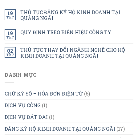
THỦ TỤC ĐĂNG KÝ HỘ KINH DOANH TẠI
19
Th7
QUẢNG NGÃI
QUY ĐỊNH TREO BIỂN HIỆU CÔNG TY
19
Th7
THỦ TỤC THAY ĐỔI NGÀNH NGHỀ CHO HỘ
02
Th7
KINH DOANH TẠI QUẢNG NGÃI
DANH MỤC
CHỮ KÝ SỐ – HÓA ĐƠN ĐIỆN TỬ
(6)
DỊCH VỤ CÔNG
(1)
DỊCH VỤ ĐẤT ĐAI
(1)
ĐĂNG KÝ HỘ KINH DOANH TẠI QUẢNG NGÃI
(17)