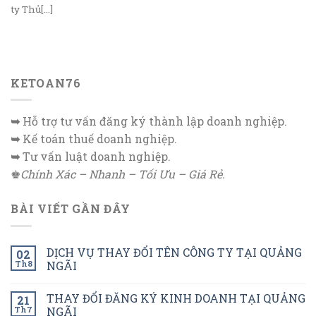
ty Thủ[...]
KETOAN76
➥
Hỗ trợ tư vấn đăng ký thành lập doanh nghiệp.
➥
Kế toán thuế doanh nghiệp.
➥
Tư vấn luật doanh nghiệp.
♚
Chính Xác – Nhanh – Tối Ưu – Giá Rẻ.
BÀI VIẾT GẦN ĐÂY
DỊCH VỤ THAY ĐỔI TÊN CÔNG TY TẠI QUẢNG
02
Th8
NGÃI
THAY ĐỔI ĐĂNG KÝ KINH DOANH TẠI QUẢNG
21
Th7
NGÃI