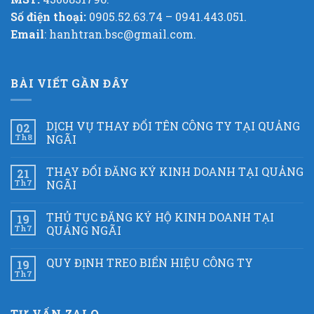
Số điện thoại:
0905.52.63.74 – 0941.443.051.
Email
: hanhtran.bsc@gmail.com.
BÀI VIẾT GẦN ĐÂY
DỊCH VỤ THAY ĐỔI TÊN CÔNG TY TẠI QUẢNG
02
Th8
NGÃI
THAY ĐỔI ĐĂNG KÝ KINH DOANH TẠI QUẢNG
21
Th7
NGÃI
THỦ TỤC ĐĂNG KÝ HỘ KINH DOANH TẠI
19
Th7
QUẢNG NGÃI
QUY ĐỊNH TREO BIỂN HIỆU CÔNG TY
19
Th7
TƯ VẤN ZALO