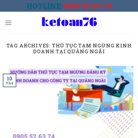
Skip
HOTLINE:
0905.52.63.74
to
content
TAG ARCHIVES:
THỦ TỤC TẠM NGỪNG KINH
DOANH TẠI QUẢNG NGÃI
10
Th4