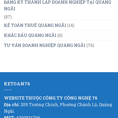
ĐĂNG KÝ THÀNH LẬP DOANH NGHIỆP TẠI QUẢNG
NGÃI
(87)
KẾ TOÁN THUẾ QUẢNG NGÃI
(14)
KHẮC DẤU QUẢNG NGÃI
(6)
TƯ VẤN DOANH NGHIỆP QUẢNG NGÃI
(76)
KETOAN76
WEBSITE THUỘC CÔNG TY CÔNG NGHỆ 76
Địa chỉ:
209 Trường Chinh, Phường Chánh Lộ, Quảng
Ngãi.
MST:
4300831796.