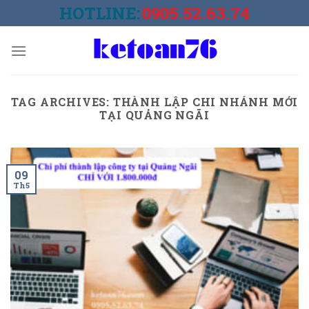
Skip
HOTLINE:
0905.52.63.74
to
content
TAG ARCHIVES:
THÀNH LẬP CHI NHÁNH MỚI
TẠI QUẢNG NGÃI
09
Th5