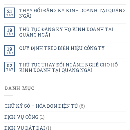
THAY ĐỔI ĐĂNG KÝ KINH DOANH TẠI QUẢNG
21
Th7
NGÃI
THỦ TỤC ĐĂNG KÝ HỘ KINH DOANH TẠI
19
Th7
QUẢNG NGÃI
QUY ĐỊNH TREO BIỂN HIỆU CÔNG TY
19
Th7
THỦ TỤC THAY ĐỔI NGÀNH NGHỀ CHO HỘ
02
Th7
KINH DOANH TẠI QUẢNG NGÃI
DANH MỤC
CHỮ KÝ SỐ – HÓA ĐƠN ĐIỆN TỬ
(6)
DỊCH VỤ CÔNG
(1)
DỊCH VỤ ĐẤT ĐAI
(1)