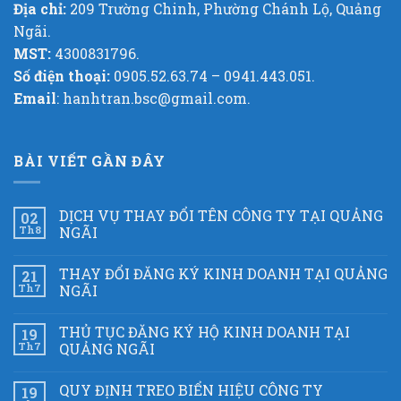
Địa chỉ:
209 Trường Chinh, Phường Chánh Lộ, Quảng
Ngãi.
MST:
4300831796.
Số điện thoại:
0905.52.63.74 – 0941.443.051.
Email
: hanhtran.bsc@gmail.com.
BÀI VIẾT GẦN ĐÂY
DỊCH VỤ THAY ĐỔI TÊN CÔNG TY TẠI QUẢNG
02
Th8
NGÃI
THAY ĐỔI ĐĂNG KÝ KINH DOANH TẠI QUẢNG
21
Th7
NGÃI
THỦ TỤC ĐĂNG KÝ HỘ KINH DOANH TẠI
19
Th7
QUẢNG NGÃI
QUY ĐỊNH TREO BIỂN HIỆU CÔNG TY
19