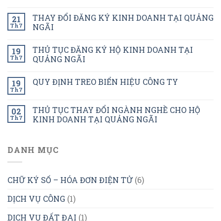
THAY ĐỔI ĐĂNG KÝ KINH DOANH TẠI QUẢNG
21
Th7
NGÃI
THỦ TỤC ĐĂNG KÝ HỘ KINH DOANH TẠI
19
Th7
QUẢNG NGÃI
QUY ĐỊNH TREO BIỂN HIỆU CÔNG TY
19
Th7
THỦ TỤC THAY ĐỔI NGÀNH NGHỀ CHO HỘ
02
Th7
KINH DOANH TẠI QUẢNG NGÃI
DANH MỤC
CHỮ KÝ SỐ – HÓA ĐƠN ĐIỆN TỬ
(6)
DỊCH VỤ CÔNG
(1)
DỊCH VỤ ĐẤT ĐAI
(1)