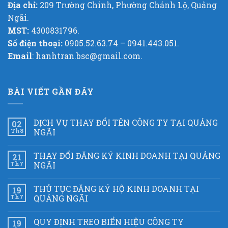
Địa chỉ:
209 Trường Chinh, Phường Chánh Lộ, Quảng
Ngãi.
MST:
4300831796.
Số điện thoại:
0905.52.63.74 – 0941.443.051.
Email
: hanhtran.bsc@gmail.com.
BÀI VIẾT GẦN ĐÂY
DỊCH VỤ THAY ĐỔI TÊN CÔNG TY TẠI QUẢNG
02
Th8
NGÃI
THAY ĐỔI ĐĂNG KÝ KINH DOANH TẠI QUẢNG
21
Th7
NGÃI
THỦ TỤC ĐĂNG KÝ HỘ KINH DOANH TẠI
19
Th7
QUẢNG NGÃI
QUY ĐỊNH TREO BIỂN HIỆU CÔNG TY
19