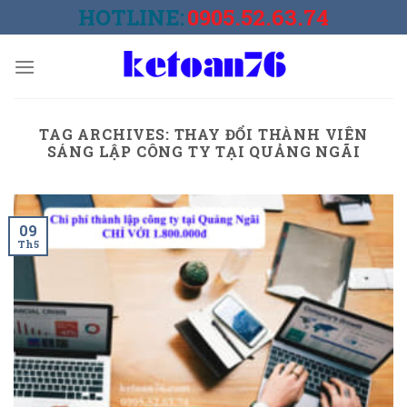
Skip
HOTLINE:
0905.52.63.74
to
content
TAG ARCHIVES:
THAY ĐỔI THÀNH VIÊN
SÁNG LẬP CÔNG TY TẠI QUẢNG NGÃI
09
Th5