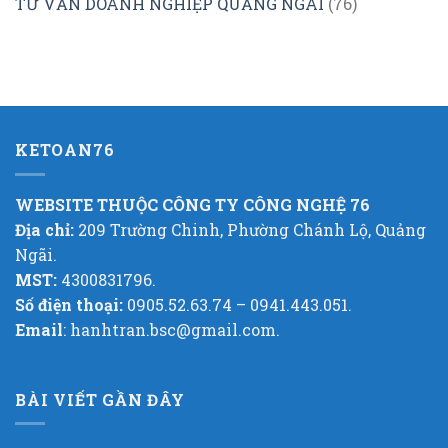
TƯ VẤN DOANH NGHIỆP QUẢNG NGÃI
(76)
KETOAN76
WEBSITE THUỘC CÔNG TY CÔNG NGHỆ 76
Địa chỉ:
209 Trường Chinh, Phường Chánh Lộ, Quảng
Ngãi.
MST:
4300831796.
Số điện thoại:
0905.52.63.74 – 0941.443.051.
Email
: hanhtran.bsc@gmail.com.
BÀI VIẾT GẦN ĐÂY