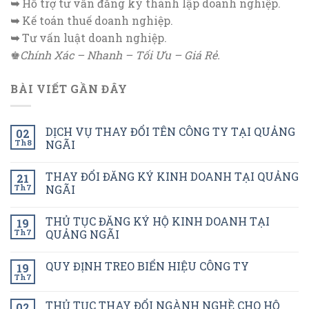
➥
Hỗ trợ tư vấn đăng ký thành lập doanh nghiệp.
➥
Kế toán thuế doanh nghiệp.
➥
Tư vấn luật doanh nghiệp.
♚
Chính Xác – Nhanh – Tối Ưu – Giá Rẻ.
BÀI VIẾT GẦN ĐÂY
DỊCH VỤ THAY ĐỔI TÊN CÔNG TY TẠI QUẢNG
02
Th8
NGÃI
THAY ĐỔI ĐĂNG KÝ KINH DOANH TẠI QUẢNG
21
Th7
NGÃI
THỦ TỤC ĐĂNG KÝ HỘ KINH DOANH TẠI
19
Th7
QUẢNG NGÃI
QUY ĐỊNH TREO BIỂN HIỆU CÔNG TY
19
Th7
THỦ TỤC THAY ĐỔI NGÀNH NGHỀ CHO HỘ
02