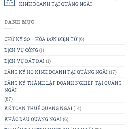
Th7
KINH DOANH TẠI QUẢNG NGÃI
DANH MỤC
CHỮ KÝ SỐ – HÓA ĐƠN ĐIỆN TỬ
(6)
DỊCH VỤ CÔNG
(1)
DỊCH VỤ ĐẤT ĐAI
(1)
ĐĂNG KÝ HỘ KINH DOANH TẠI QUẢNG NGÃI
(17)
ĐĂNG KÝ THÀNH LẬP DOANH NGHIỆP TẠI QUẢNG
NGÃI
(87)
KẾ TOÁN THUẾ QUẢNG NGÃI
(14)
KHẮC DẤU QUẢNG NGÃI
(6)