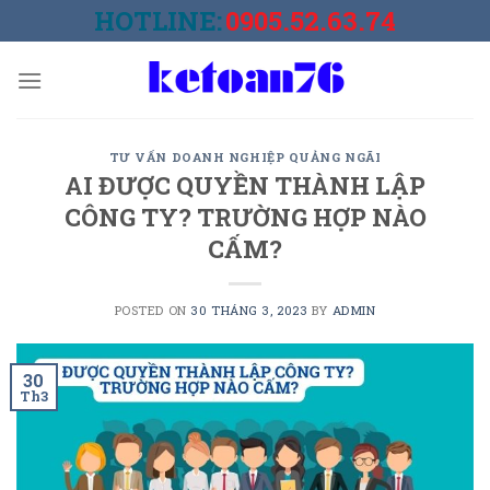
Skip
HOTLINE:
0905.52.63.74
to
content
TƯ VẤN DOANH NGHIỆP QUẢNG NGÃI
AI ĐƯỢC QUYỀN THÀNH LẬP
CÔNG TY? TRƯỜNG HỢP NÀO
CẤM?
POSTED ON
30 THÁNG 3, 2023
BY
ADMIN
30
Th3