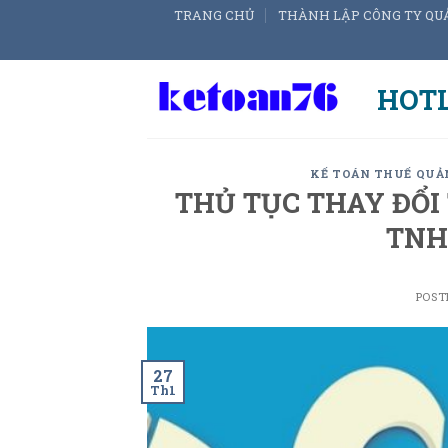
Skip
TRANG CHỦ
THÀNH LẬP CÔNG TY QU
to
content
HOTL
KẾ TOÁN THUẾ QUẢ
THỦ TỤC THAY ĐỔI
TNH
POST
27
Th1