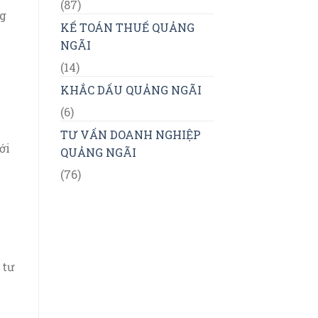
(87)
ng
KẾ TOÁN THUẾ QUẢNG
NGÃI
(14)
KHẮC DẤU QUẢNG NGÃI
(6)
TƯ VẤN DOANH NGHIỆP
ới
QUẢNG NGÃI
(76)
 tư