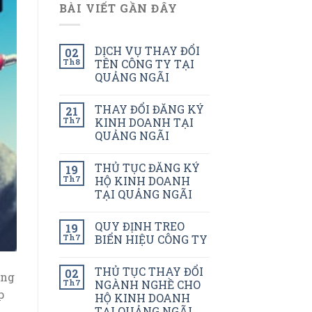
BÀI VIẾT GẦN ĐÂY
DỊCH VỤ THAY ĐỔI
02
Th8
TÊN CÔNG TY TẠI
QUẢNG NGÃI
THAY ĐỔI ĐĂNG KÝ
21
Th7
KINH DOANH TẠI
QUẢNG NGÃI
THỦ TỤC ĐĂNG KÝ
19
Th7
HỘ KINH DOANH
TẠI QUẢNG NGÃI
QUY ĐỊNH TREO
19
Th7
BIỂN HIỆU CÔNG TY
THỦ TỤC THAY ĐỔI
02
ông
Th7
NGÀNH NGHỀ CHO
p
HỘ KINH DOANH
TẠI QUẢNG NGÃI