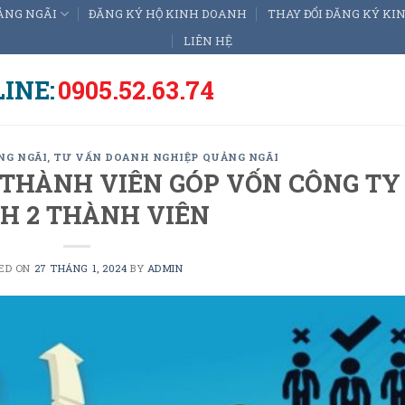
ẢNG NGÃI
ĐĂNG KÝ HỘ KINH DOANH
THAY ĐỔI ĐĂNG KÝ K
LIÊN HỆ
INE:
0905.52.63.74
NG NGÃI
,
TƯ VẤN DOANH NGHIỆP QUẢNG NGÃI
 THÀNH VIÊN GÓP VỐN CÔNG TY
H 2 THÀNH VIÊN
ED ON
27 THÁNG 1, 2024
BY
ADMIN