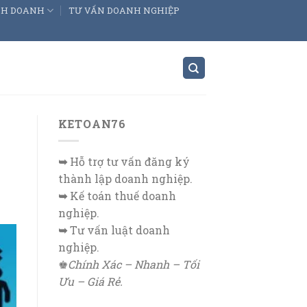
INH DOANH
TƯ VẤN DOANH NGHIỆP
KETOAN76
➥
Hỗ trợ tư vấn đăng ký
thành lập doanh nghiệp.
➥
Kế toán thuế doanh
nghiệp.
➥
Tư vấn luật doanh
nghiệp.
♚
Chính Xác – Nhanh – Tối
Ưu – Giá Rẻ.