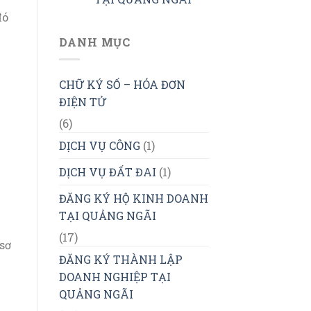
đó
DANH MỤC
CHỮ KÝ SỐ – HÓA ĐƠN
ĐIỆN TỬ
(6)
DỊCH VỤ CÔNG
(1)
DỊCH VỤ ĐẤT ĐAI
(1)
ĐĂNG KÝ HỘ KINH DOANH
TẠI QUẢNG NGÃI
(17)
sơ
ĐĂNG KÝ THÀNH LẬP
DOANH NGHIỆP TẠI
QUẢNG NGÃI