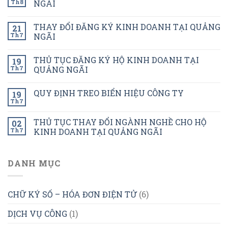
Th8
NGÃI
THAY ĐỔI ĐĂNG KÝ KINH DOANH TẠI QUẢNG
21
Th7
NGÃI
THỦ TỤC ĐĂNG KÝ HỘ KINH DOANH TẠI
19
Th7
QUẢNG NGÃI
QUY ĐỊNH TREO BIỂN HIỆU CÔNG TY
19
Th7
THỦ TỤC THAY ĐỔI NGÀNH NGHỀ CHO HỘ
02
Th7
KINH DOANH TẠI QUẢNG NGÃI
DANH MỤC
CHỮ KÝ SỐ – HÓA ĐƠN ĐIỆN TỬ
(6)
DỊCH VỤ CÔNG
(1)