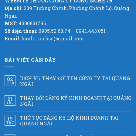
WEBSITE THUỘC CÔNG TY CÔNG NGHỆ 76
Địa chỉ:
209 Trường Chinh, Phường Chánh Lộ, Quảng
Ngãi.
MST:
4300831796.
Số điện thoại:
0905.52.63.74 – 0941.443.051.
Email
: hanhtran.bsc@gmail.com.
BÀI VIẾT GẦN ĐÂY
DỊCH VỤ THAY ĐỔI TÊN CÔNG TY TẠI QUẢNG
02
Th8
NGÃI
THAY ĐỔI ĐĂNG KÝ KINH DOANH TẠI QUẢNG
21
Th7
NGÃI
THỦ TỤC ĐĂNG KÝ HỘ KINH DOANH TẠI
19
Th7
QUẢNG NGÃI