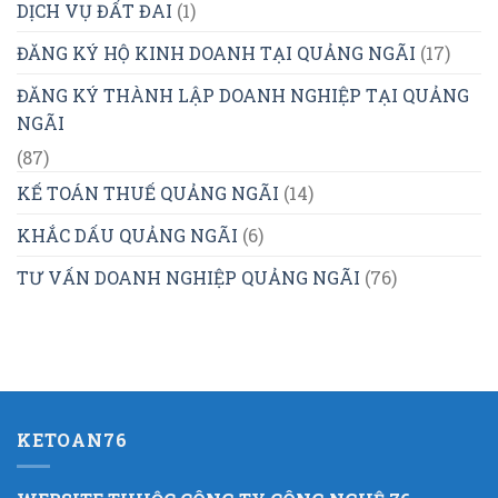
DỊCH VỤ ĐẤT ĐAI
(1)
ĐĂNG KÝ HỘ KINH DOANH TẠI QUẢNG NGÃI
(17)
ĐĂNG KÝ THÀNH LẬP DOANH NGHIỆP TẠI QUẢNG
NGÃI
(87)
KẾ TOÁN THUẾ QUẢNG NGÃI
(14)
KHẮC DẤU QUẢNG NGÃI
(6)
TƯ VẤN DOANH NGHIỆP QUẢNG NGÃI
(76)
KETOAN76