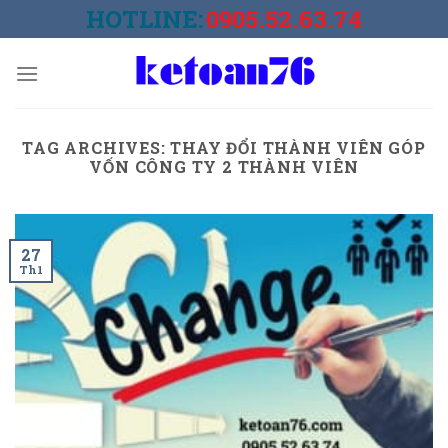
Skip
HOTLINE:
0905.52.63.74
to
content
TAG ARCHIVES:
THAY ĐỔI THÀNH VIÊN GÓP
VỐN CÔNG TY 2 THÀNH VIÊN
27
Th1