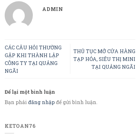
ADMIN
CÁC CÂU HỎI THƯỜNG
THỦ TỤC MỞ CỬA HÀNG
GẶP KHI THÀNH LẬP
TẠP HÓA, SIÊU THỊ MINI
CÔNG TY TẠI QUẢNG
TẠI QUẢNG NGÃI
NGÃI
Để lại một bình luận
Bạn phải
đăng nhập
để gửi bình luận.
KETOAN76