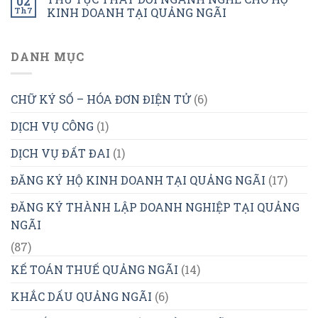
02
Th7
KINH DOANH TẠI QUẢNG NGÃI
DANH MỤC
CHỮ KÝ SỐ – HÓA ĐƠN ĐIỆN TỬ
(6)
DỊCH VỤ CÔNG
(1)
DỊCH VỤ ĐẤT ĐAI
(1)
ĐĂNG KÝ HỘ KINH DOANH TẠI QUẢNG NGÃI
(17)
ĐĂNG KÝ THÀNH LẬP DOANH NGHIỆP TẠI QUẢNG
NGÃI
(87)
KẾ TOÁN THUẾ QUẢNG NGÃI
(14)
KHẮC DẤU QUẢNG NGÃI
(6)