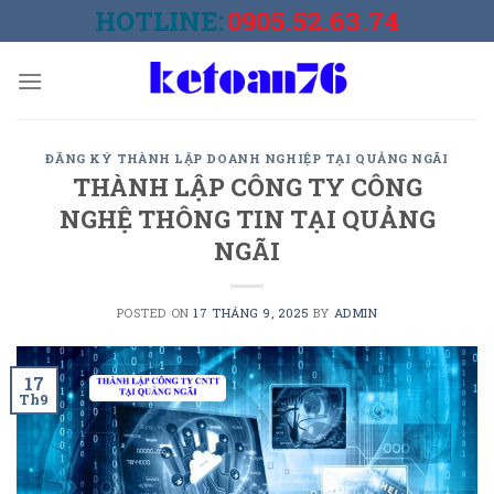
Skip
HOTLINE:
0905.52.63.74
to
content
ĐĂNG KÝ THÀNH LẬP DOANH NGHIỆP TẠI QUẢNG NGÃI
THÀNH LẬP CÔNG TY CÔNG
NGHỆ THÔNG TIN TẠI QUẢNG
NGÃI
POSTED ON
17 THÁNG 9, 2025
BY
ADMIN
17
Th9