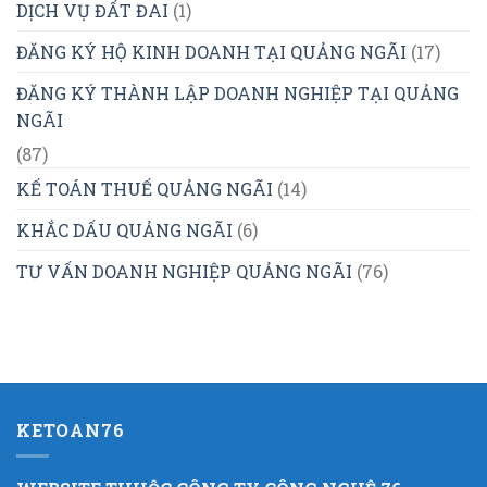
DỊCH VỤ ĐẤT ĐAI
(1)
ĐĂNG KÝ HỘ KINH DOANH TẠI QUẢNG NGÃI
(17)
ĐĂNG KÝ THÀNH LẬP DOANH NGHIỆP TẠI QUẢNG
NGÃI
(87)
KẾ TOÁN THUẾ QUẢNG NGÃI
(14)
KHẮC DẤU QUẢNG NGÃI
(6)
TƯ VẤN DOANH NGHIỆP QUẢNG NGÃI
(76)
KETOAN76