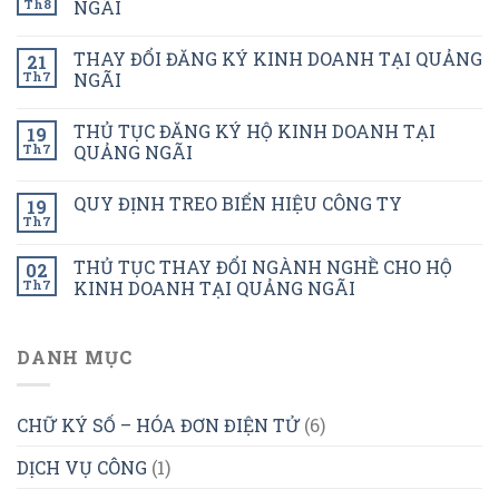
Th8
NGÃI
THAY ĐỔI ĐĂNG KÝ KINH DOANH TẠI QUẢNG
21
Th7
NGÃI
THỦ TỤC ĐĂNG KÝ HỘ KINH DOANH TẠI
19
Th7
QUẢNG NGÃI
QUY ĐỊNH TREO BIỂN HIỆU CÔNG TY
19
Th7
THỦ TỤC THAY ĐỔI NGÀNH NGHỀ CHO HỘ
02
Th7
KINH DOANH TẠI QUẢNG NGÃI
DANH MỤC
CHỮ KÝ SỐ – HÓA ĐƠN ĐIỆN TỬ
(6)
DỊCH VỤ CÔNG
(1)