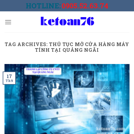
Skip
HOTLINE:
0905.52.63.74
to
content
TAG ARCHIVES:
THỦ TỤC MỞ CỬA HÀNG MÁY
TÍNH TẠI QUẢNG NGÃI
17
Th9