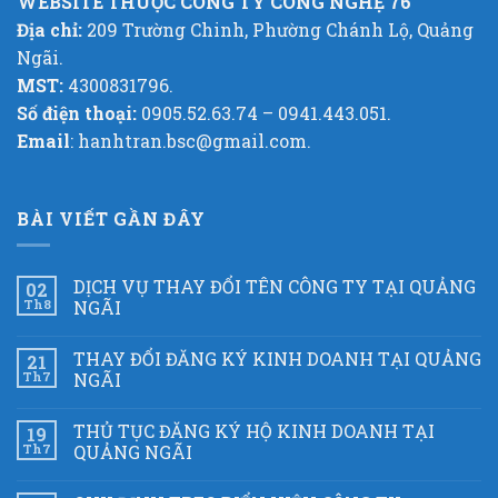
WEBSITE THUỘC CÔNG TY CÔNG NGHỆ 76
Địa chỉ:
209 Trường Chinh, Phường Chánh Lộ, Quảng
Ngãi.
MST:
4300831796.
Số điện thoại:
0905.52.63.74 – 0941.443.051.
Email
: hanhtran.bsc@gmail.com.
BÀI VIẾT GẦN ĐÂY
DỊCH VỤ THAY ĐỔI TÊN CÔNG TY TẠI QUẢNG
02
Th8
NGÃI
THAY ĐỔI ĐĂNG KÝ KINH DOANH TẠI QUẢNG
21
Th7
NGÃI
THỦ TỤC ĐĂNG KÝ HỘ KINH DOANH TẠI
19
Th7
QUẢNG NGÃI