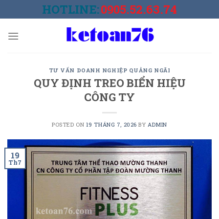
Skip
HOTLINE:
0905.52.63.74
to
content
TƯ VẤN DOANH NGHIỆP QUẢNG NGÃI
QUY ĐỊNH TREO BIỂN HIỆU
CÔNG TY
POSTED ON
19 THÁNG 7, 2026
BY
ADMIN
19
Th7