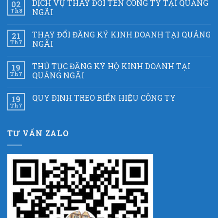
DỊCH VỤ THAY ĐỔI TÊN CÔNG TY TẠI QUẢNG
02
Th8
NGÃI
THAY ĐỔI ĐĂNG KÝ KINH DOANH TẠI QUẢNG
21
Th7
NGÃI
THỦ TỤC ĐĂNG KÝ HỘ KINH DOANH TẠI
19
Th7
QUẢNG NGÃI
QUY ĐỊNH TREO BIỂN HIỆU CÔNG TY
19
Th7
TƯ VẤN ZALO