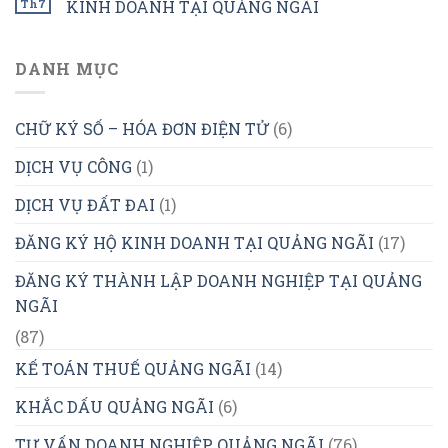
Th7
KINH DOANH TẠI QUẢNG NGÃI
DANH MỤC
CHỮ KÝ SỐ – HÓA ĐƠN ĐIỆN TỬ
(6)
DỊCH VỤ CÔNG
(1)
DỊCH VỤ ĐẤT ĐAI
(1)
ĐĂNG KÝ HỘ KINH DOANH TẠI QUẢNG NGÃI
(17)
ĐĂNG KÝ THÀNH LẬP DOANH NGHIỆP TẠI QUẢNG
NGÃI
(87)
KẾ TOÁN THUẾ QUẢNG NGÃI
(14)
KHẮC DẤU QUẢNG NGÃI
(6)
TƯ VẤN DOANH NGHIỆP QUẢNG NGÃI
(76)