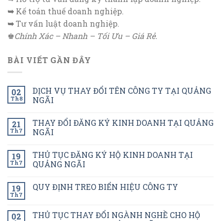
➥
Kế toán thuế doanh nghiệp.
➥
Tư vấn luật doanh nghiệp.
♚
Chính Xác – Nhanh – Tối Ưu – Giá Rẻ.
BÀI VIẾT GẦN ĐÂY
DỊCH VỤ THAY ĐỔI TÊN CÔNG TY TẠI QUẢNG
02
Th8
NGÃI
THAY ĐỔI ĐĂNG KÝ KINH DOANH TẠI QUẢNG
21
Th7
NGÃI
THỦ TỤC ĐĂNG KÝ HỘ KINH DOANH TẠI
19
Th7
QUẢNG NGÃI
QUY ĐỊNH TREO BIỂN HIỆU CÔNG TY
19
Th7
THỦ TỤC THAY ĐỔI NGÀNH NGHỀ CHO HỘ
02