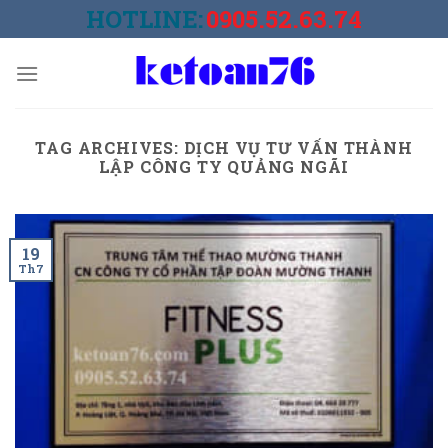
Skip
HOTLINE:
0905.52.63.74
to
content
TAG ARCHIVES:
DỊCH VỤ TƯ VẤN THÀNH
LẬP CÔNG TY QUẢNG NGÃI
19
Th7