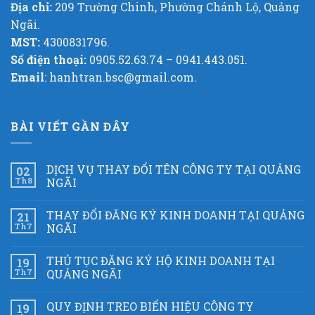
Địa chỉ:
209 Trường Chinh, Phường Chánh Lộ, Quảng
Ngãi.
MST:
4300831796.
Số điện thoại:
0905.52.63.74 – 0941.443.051.
Email
: hanhtran.bsc@gmail.com.
BÀI VIẾT GẦN ĐÂY
DỊCH VỤ THAY ĐỔI TÊN CÔNG TY TẠI QUẢNG
02
Th8
NGÃI
THAY ĐỔI ĐĂNG KÝ KINH DOANH TẠI QUẢNG
21
Th7
NGÃI
THỦ TỤC ĐĂNG KÝ HỘ KINH DOANH TẠI
19
Th7
QUẢNG NGÃI
QUY ĐỊNH TREO BIỂN HIỆU CÔNG TY
19