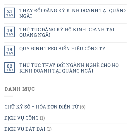
THAY ĐỔI ĐĂNG KÝ KINH DOANH TẠI QUẢNG
21
Th7
NGÃI
THỦ TỤC ĐĂNG KÝ HỘ KINH DOANH TẠI
19
Th7
QUẢNG NGÃI
QUY ĐỊNH TREO BIỂN HIỆU CÔNG TY
19
Th7
THỦ TỤC THAY ĐỔI NGÀNH NGHỀ CHO HỘ
02
Th7
KINH DOANH TẠI QUẢNG NGÃI
DANH MỤC
CHỮ KÝ SỐ – HÓA ĐƠN ĐIỆN TỬ
(6)
DỊCH VỤ CÔNG
(1)
DỊCH VỤ ĐẤT ĐAI
(1)