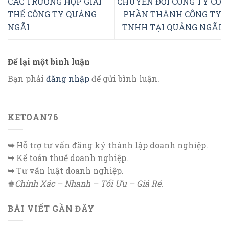
CÁC TRƯỜNG HỢP GIẢI
CHUYỂN ĐỔI CÔNG TY CỔ
THỂ CÔNG TY QUẢNG
PHẦN THÀNH CÔNG TY
NGÃI
TNHH TẠI QUẢNG NGÃI
Để lại một bình luận
Bạn phải
đăng nhập
để gửi bình luận.
KETOAN76
➥
Hỗ trợ tư vấn đăng ký thành lập doanh nghiệp.
➥
Kế toán thuế doanh nghiệp.
➥
Tư vấn luật doanh nghiệp.
♚
Chính Xác – Nhanh – Tối Ưu – Giá Rẻ.
BÀI VIẾT GẦN ĐÂY