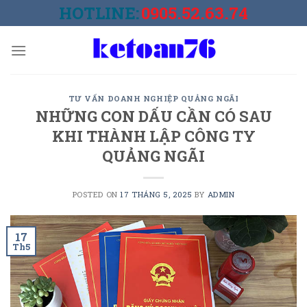
Skip
HOTLINE:
0905.52.63.74
to
content
TƯ VẤN DOANH NGHIỆP QUẢNG NGÃI
NHỮNG CON DẤU CẦN CÓ SAU
KHI THÀNH LẬP CÔNG TY
QUẢNG NGÃI
POSTED ON
17 THÁNG 5, 2025
BY
ADMIN
17
Th5