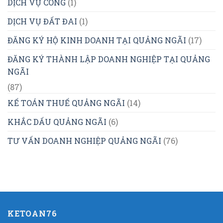
DỊCH VỤ CÔNG
(1)
DỊCH VỤ ĐẤT ĐAI
(1)
ĐĂNG KÝ HỘ KINH DOANH TẠI QUẢNG NGÃI
(17)
ĐĂNG KÝ THÀNH LẬP DOANH NGHIỆP TẠI QUẢNG
NGÃI
(87)
KẾ TOÁN THUẾ QUẢNG NGÃI
(14)
KHẮC DẤU QUẢNG NGÃI
(6)
TƯ VẤN DOANH NGHIỆP QUẢNG NGÃI
(76)
KETOAN76