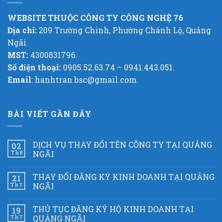
WEBSITE THUỘC CÔNG TY CÔNG NGHỆ 76
Địa chỉ:
209 Trường Chinh, Phường Chánh Lộ, Quảng
Ngãi.
MST:
4300831796.
Số điện thoại:
0905.52.63.74 – 0941.443.051.
Email
: hanhtran.bsc@gmail.com.
BÀI VIẾT GẦN ĐÂY
DỊCH VỤ THAY ĐỔI TÊN CÔNG TY TẠI QUẢNG
02
Th8
NGÃI
THAY ĐỔI ĐĂNG KÝ KINH DOANH TẠI QUẢNG
21
Th7
NGÃI
THỦ TỤC ĐĂNG KÝ HỘ KINH DOANH TẠI
19
Th7
QUẢNG NGÃI