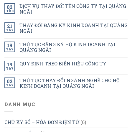
DỊCH VỤ THAY ĐỔI TÊN CÔNG TY TẠI QUẢNG
02
Th8
NGÃI
THAY ĐỔI ĐĂNG KÝ KINH DOANH TẠI QUẢNG
21
Th7
NGÃI
THỦ TỤC ĐĂNG KÝ HỘ KINH DOANH TẠI
19
Th7
QUẢNG NGÃI
QUY ĐỊNH TREO BIỂN HIỆU CÔNG TY
19
Th7
THỦ TỤC THAY ĐỔI NGÀNH NGHỀ CHO HỘ
02
Th7
KINH DOANH TẠI QUẢNG NGÃI
DANH MỤC
CHỮ KÝ SỐ – HÓA ĐƠN ĐIỆN TỬ
(6)