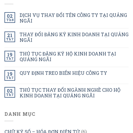
DỊCH VỤ THAY ĐỔI TÊN CÔNG TY TẠI QUẢNG
02
Th8
NGÃI
THAY ĐỔI ĐĂNG KÝ KINH DOANH TẠI QUẢNG
21
Th7
NGÃI
THỦ TỤC ĐĂNG KÝ HỘ KINH DOANH TẠI
19
Th7
QUẢNG NGÃI
QUY ĐỊNH TREO BIỂN HIỆU CÔNG TY
19
Th7
THỦ TỤC THAY ĐỔI NGÀNH NGHỀ CHO HỘ
02
Th7
KINH DOANH TẠI QUẢNG NGÃI
DANH MỤC
CHỮ KÝ SỐ – HÓA ĐƠN ĐIỆN TỬ
(6)