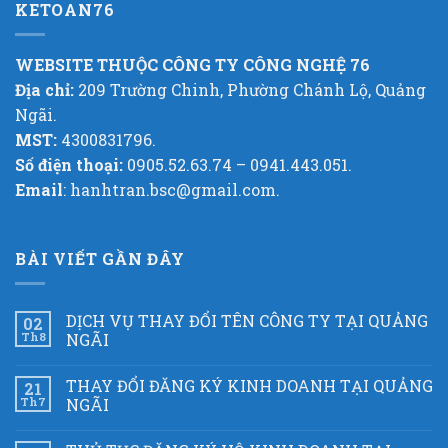
KETOAN76
WEBSITE THUỘC CÔNG TY CÔNG NGHỆ 76
Địa chỉ:
209 Trường Chinh, Phường Chánh Lộ, Quảng
Ngãi.
MST:
4300831796.
Số điện thoại:
0905.52.63.74 – 0941.443.051.
Email
: hanhtran.bsc@gmail.com.
BÀI VIẾT GẦN ĐÂY
DỊCH VỤ THAY ĐỔI TÊN CÔNG TY TẠI QUẢNG
02
Th8
NGÃI
THAY ĐỔI ĐĂNG KÝ KINH DOANH TẠI QUẢNG
21
Th7
NGÃI