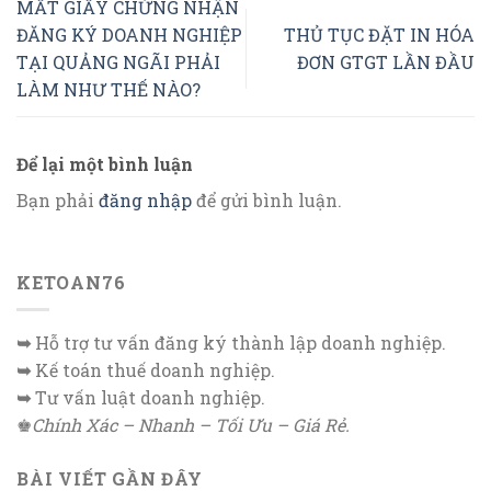
MẤT GIẤY CHỨNG NHẬN
ĐĂNG KÝ DOANH NGHIỆP
THỦ TỤC ĐẶT IN HÓA
TẠI QUẢNG NGÃI PHẢI
ĐƠN GTGT LẦN ĐẦU
LÀM NHƯ THẾ NÀO?
Để lại một bình luận
Bạn phải
đăng nhập
để gửi bình luận.
KETOAN76
➥
Hỗ trợ tư vấn đăng ký thành lập doanh nghiệp.
➥
Kế toán thuế doanh nghiệp.
➥
Tư vấn luật doanh nghiệp.
♚
Chính Xác – Nhanh – Tối Ưu – Giá Rẻ.
BÀI VIẾT GẦN ĐÂY