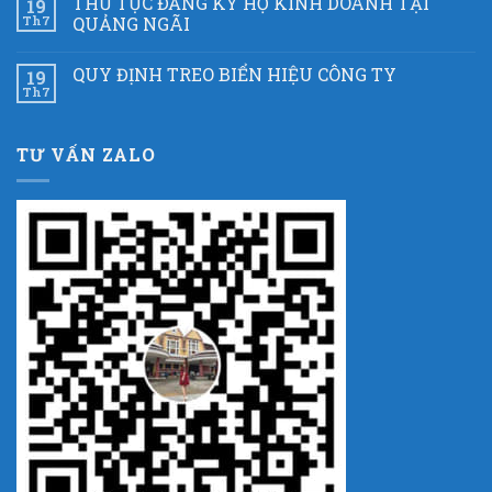
THỦ TỤC ĐĂNG KÝ HỘ KINH DOANH TẠI
19
Th7
QUẢNG NGÃI
QUY ĐỊNH TREO BIỂN HIỆU CÔNG TY
19
Th7
TƯ VẤN ZALO