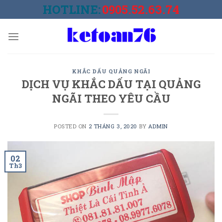
Skip
HOTLINE:
0905.52.63.74
to
content
KHẮC DẤU QUẢNG NGÃI
DỊCH VỤ KHẮC DẤU TẠI QUẢNG
NGÃI THEO YÊU CẦU
POSTED ON
2 THÁNG 3, 2020
BY
ADMIN
02
Th3