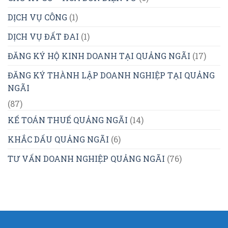
DỊCH VỤ CÔNG
(1)
DỊCH VỤ ĐẤT ĐAI
(1)
ĐĂNG KÝ HỘ KINH DOANH TẠI QUẢNG NGÃI
(17)
ĐĂNG KÝ THÀNH LẬP DOANH NGHIỆP TẠI QUẢNG
NGÃI
(87)
KẾ TOÁN THUẾ QUẢNG NGÃI
(14)
KHẮC DẤU QUẢNG NGÃI
(6)
TƯ VẤN DOANH NGHIỆP QUẢNG NGÃI
(76)