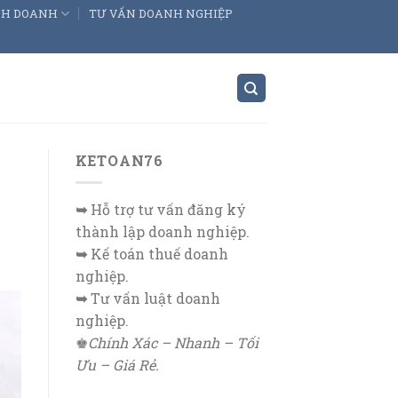
INH DOANH
TƯ VẤN DOANH NGHIỆP
KETOAN76
➥
Hỗ trợ tư vấn đăng ký
thành lập doanh nghiệp.
➥
Kế toán thuế doanh
nghiệp.
➥
Tư vấn luật doanh
nghiệp.
♚
Chính Xác – Nhanh – Tối
Ưu – Giá Rẻ.