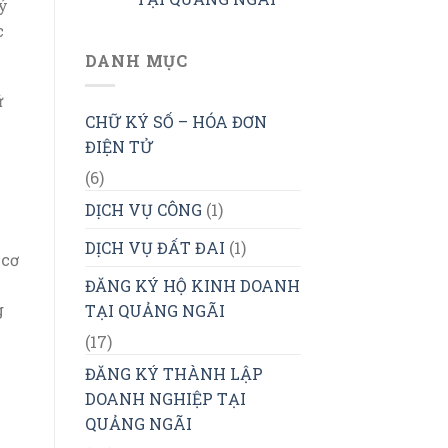
ý
c
DANH MỤC
ữ
CHỮ KÝ SỐ – HÓA ĐƠN
ĐIỆN TỬ
(6)
DỊCH VỤ CÔNG
(1)
DỊCH VỤ ĐẤT ĐAI
(1)
 cơ
ĐĂNG KÝ HỘ KINH DOANH
g
TẠI QUẢNG NGÃI
(17)
ĐĂNG KÝ THÀNH LẬP
DOANH NGHIỆP TẠI
QUẢNG NGÃI