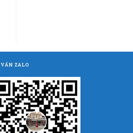
 VẤN ZALO