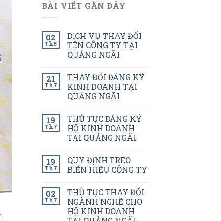
BÀI VIẾT GẦN ĐÂY
DỊCH VỤ THAY ĐỔI
02
Th8
TÊN CÔNG TY TẠI
QUẢNG NGÃI
THAY ĐỔI ĐĂNG KÝ
21
Th7
KINH DOANH TẠI
QUẢNG NGÃI
THỦ TỤC ĐĂNG KÝ
19
Th7
HỘ KINH DOANH
TẠI QUẢNG NGÃI
QUY ĐỊNH TREO
19
Th7
BIỂN HIỆU CÔNG TY
THỦ TỤC THAY ĐỔI
02
Th7
NGÀNH NGHỀ CHO
HỘ KINH DOANH
h
TẠI QUẢNG NGÃI