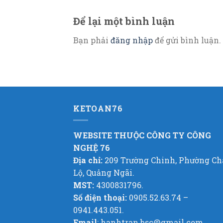
Để lại một bình luận
Bạn phải
đăng nhập
để gửi bình luận.
KETOAN76
WEBSITE THUỘC CÔNG TY CÔNG
NGHỆ 76
Địa chỉ:
209 Trường Chinh, Phường C
Lộ, Quảng Ngãi.
MST:
4300831796.
Số điện thoại:
0905.52.63.74 –
0941.443.051.
Email
: hanhtran.bsc@gmail.com.