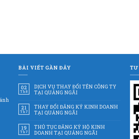
BÀI VIẾT GẦN ĐÂY
TƯ
DỊCH VỤ THAY ĐỔI TÊN CÔNG TY
02
Th8
TẠI QUẢNG NGÃI
hánh
THAY ĐỔI ĐĂNG KÝ KINH DOANH
21
Th7
TẠI QUẢNG NGÃI
THỦ TỤC ĐĂNG KÝ HỘ KINH
19
Th7
DOANH TẠI QUẢNG NGÃI