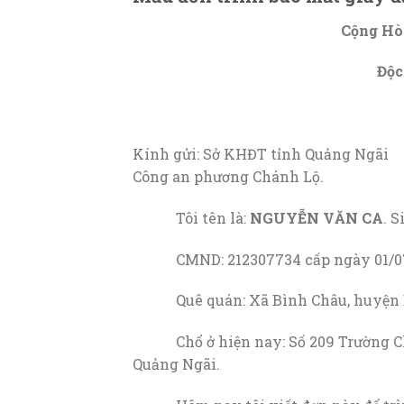
C
ộng Hò
Độc
Kính gửi: Sở KHĐT tỉnh Quảng Ngãi
Công an phương Chánh Lộ.
Tôi tên là:
NGUYỄN VĂN CA
. 
CMND: 212307734 cấp ngày 01/07/2
Quê quán: Xã Bình Châu, huyện Bì
Chổ ở hiện nay: Số 209 Trường Chi
Quảng Ngãi.