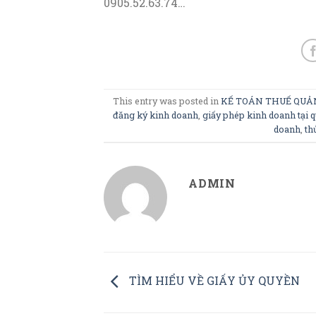
0905.52.63.74…
This entry was posted in
KẾ TOÁN THUẾ QUẢ
đăng ký kinh doanh
,
giấy phép kinh doanh tại 
doanh
,
th
ADMIN
TÌM HIỂU VỀ GIẤY ỦY QUYỀN