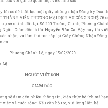
báo với quí cơ quan một việc như sau”
ối có để thất lạc một giấy chứng nhận Đăng ký Doan
T THÀNH VIÊN THƯƠNG MẠI DỊCH VỤ CÔNG NGHỆ 76 c
 trụ sở chính đặt tại: Số 209 Trường Chinh, Phường Chán
Ngãi.. Giám đốc là tôi:
Nguyễn Văn Ca
. Vậy nay tôi viế
 xác nhận, và làm thủ tục cấp lại Giấy Chứng Nhận Đăng
m ơn.
, ngày 15/02/2020
h Lộ
NGƯỜI VIẾT ĐƠN
 ĐỐC
vọng sẽ đem đến nhiều thông tin, kiến thức bổ ích mà bạ
 việc và cuộc sống. Nếu cần hỗ trợ, vui lòng liên hệ