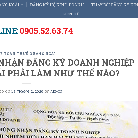
ẢNG NGÃI
ĐĂNG KÝ HỘ KINH DOANH
THAY ĐỔI ĐĂNG KÝ K
LIÊN HỆ
INE:
0905.52.63.74
Ế TOÁN THUẾ QUẢNG NGÃI
NHẬN ĐĂNG KÝ DOANH NGHIỆP
ÃI PHẢI LÀM NHƯ THẾ NÀO?
ED ON
15 THÁNG 2, 2020
BY
ADMIN