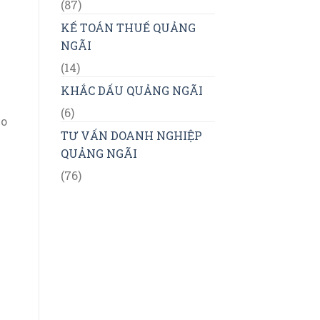
(87)
KẾ TOÁN THUẾ QUẢNG
NGÃI
(14)
KHẮC DẤU QUẢNG NGÃI
(6)
eo
TƯ VẤN DOANH NGHIỆP
QUẢNG NGÃI
(76)