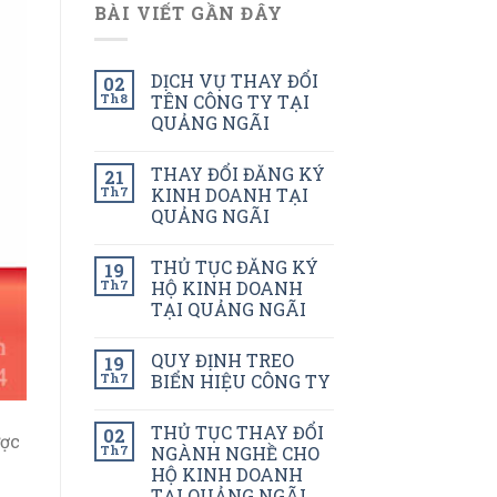
BÀI VIẾT GẦN ĐÂY
DỊCH VỤ THAY ĐỔI
02
Th8
TÊN CÔNG TY TẠI
QUẢNG NGÃI
THAY ĐỔI ĐĂNG KÝ
21
Th7
KINH DOANH TẠI
QUẢNG NGÃI
THỦ TỤC ĐĂNG KÝ
19
Th7
HỘ KINH DOANH
TẠI QUẢNG NGÃI
QUY ĐỊNH TREO
19
Th7
BIỂN HIỆU CÔNG TY
THỦ TỤC THAY ĐỔI
02
ược
Th7
NGÀNH NGHỀ CHO
HỘ KINH DOANH
TẠI QUẢNG NGÃI