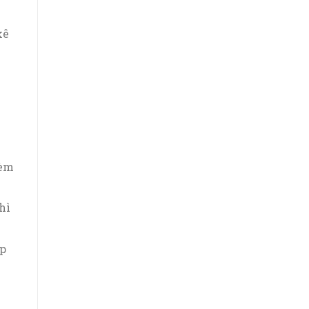
kê
kèm
hì
ập