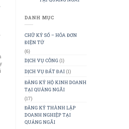
ơ
DANH MỤC
o
CHỮ KÝ SỐ – HÓA ĐƠN
ĐIỆN TỬ
(6)
h
DỊCH VỤ CÔNG
(1)
y
i
DỊCH VỤ ĐẤT ĐAI
(1)
ĐĂNG KÝ HỘ KINH DOANH
TẠI QUẢNG NGÃI
(17)
ĐĂNG KÝ THÀNH LẬP
DOANH NGHIỆP TẠI
QUẢNG NGÃI