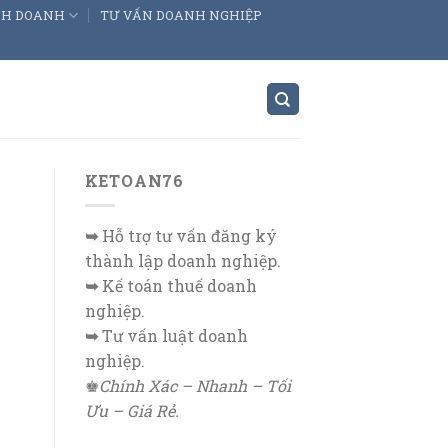
INH DOANH
TƯ VẤN DOANH NGHIỆP
KETOAN76
➥
Hỗ trợ tư vấn đăng ký
thành lập doanh nghiệp.
➥
Kế toán thuế doanh
nghiệp.
➥
Tư vấn luật doanh
nghiệp.
♚
Chính Xác – Nhanh – Tối
Ưu – Giá Rẻ.