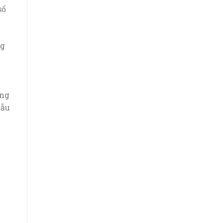
số
ng
ơng
mẫu