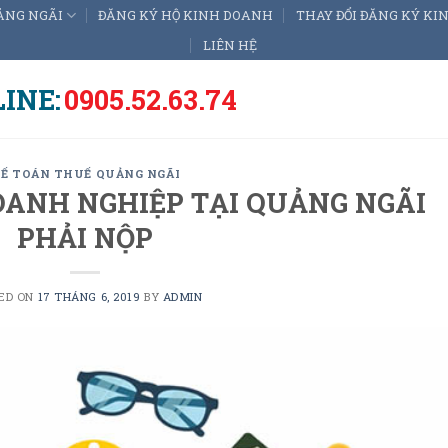
ẢNG NGÃI
ĐĂNG KÝ HỘ KINH DOANH
THAY ĐỔI ĐĂNG KÝ K
LIÊN HỆ
INE:
0905.52.63.74
Ế TOÁN THUẾ QUẢNG NGÃI
OANH NGHIỆP TẠI QUẢNG NGÃI
PHẢI NỘP
ED ON
17 THÁNG 6, 2019
BY
ADMIN