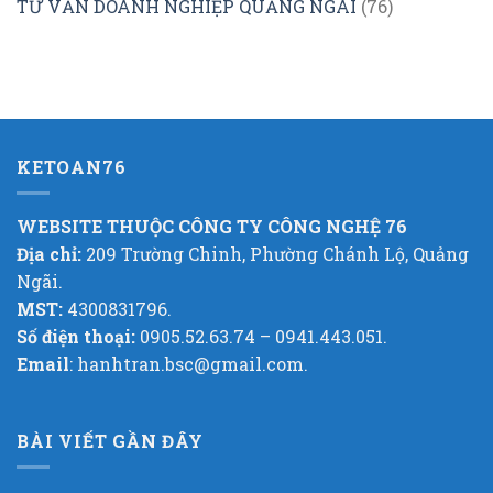
TƯ VẤN DOANH NGHIỆP QUẢNG NGÃI
(76)
KETOAN76
WEBSITE THUỘC CÔNG TY CÔNG NGHỆ 76
Địa chỉ:
209 Trường Chinh, Phường Chánh Lộ, Quảng
Ngãi.
MST:
4300831796.
Số điện thoại:
0905.52.63.74 – 0941.443.051.
Email
: hanhtran.bsc@gmail.com.
BÀI VIẾT GẦN ĐÂY