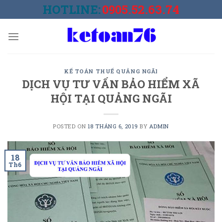
Skip
HOTLINE:
0905.52.63.74
to
content
KẾ TOÁN THUẾ QUẢNG NGÃI
DỊCH VỤ TƯ VẤN BẢO HIỂM XÃ
HỘI TẠI QUẢNG NGÃI
POSTED ON
18 THÁNG 6, 2019
BY
ADMIN
18
Th6