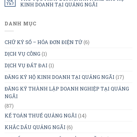
Th7
KINH DOANH TẠI QUẢNG NGÃI
DANH MỤC
CHỮ KÝ SỐ – HÓA ĐƠN ĐIỆN TỬ
(6)
DỊCH VỤ CÔNG
(1)
DỊCH VỤ ĐẤT ĐAI
(1)
ĐĂNG KÝ HỘ KINH DOANH TẠI QUẢNG NGÃI
(17)
ĐĂNG KÝ THÀNH LẬP DOANH NGHIỆP TẠI QUẢNG
NGÃI
(87)
KẾ TOÁN THUẾ QUẢNG NGÃI
(14)
KHẮC DẤU QUẢNG NGÃI
(6)