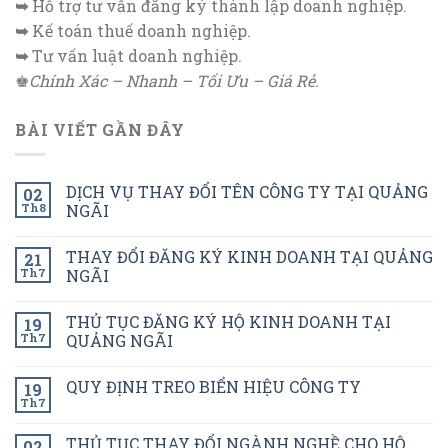
➥
Hỗ trợ tư vấn đăng ký thành lập doanh nghiệp.
➥
Kế toán thuế doanh nghiệp.
➥
Tư vấn luật doanh nghiệp.
♚
Chính Xác – Nhanh – Tối Ưu – Giá Rẻ.
BÀI VIẾT GẦN ĐÂY
DỊCH VỤ THAY ĐỔI TÊN CÔNG TY TẠI QUẢNG
02
Th8
NGÃI
THAY ĐỔI ĐĂNG KÝ KINH DOANH TẠI QUẢNG
21
Th7
NGÃI
THỦ TỤC ĐĂNG KÝ HỘ KINH DOANH TẠI
19
Th7
QUẢNG NGÃI
QUY ĐỊNH TREO BIỂN HIỆU CÔNG TY
19
Th7
THỦ TỤC THAY ĐỔI NGÀNH NGHỀ CHO HỘ
02