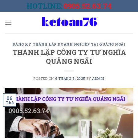
Skip
HOTLINE:
0905.52.63.74
to
content
ĐĂNG KÝ THÀNH LẬP DOANH NGHIỆP TẠI QUẢNG NGÃI
THÀNH LẬP CÔNG TY TƯ NGHĨA
QUẢNG NGÃI
POSTED ON
6 THÁNG 3, 2025
BY
ADMIN
06
Th3