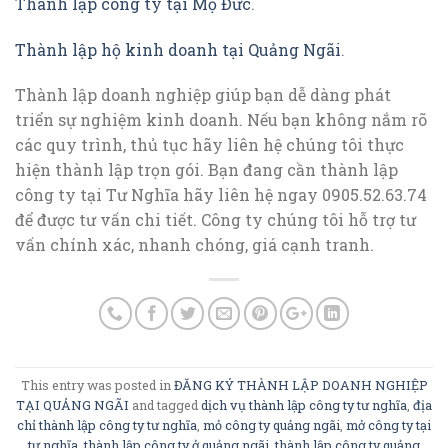
Thành lập công ty tại Mộ Đức
.
Thành lập hộ kinh doanh tại Quảng Ngãi
.
Thành lập doanh nghiệp giúp bạn dễ dàng phát
triển sự nghiệm kinh doanh. Nếu bạn không nắm rõ
các quy trình, thủ tục hãy liên hệ chúng tôi thực
hiện thành lập trọn gói. Bạn đang cần thành lập
công ty tại Tư Nghĩa hãy liên hệ ngay 0905.52.63.74
để được tư vấn chi tiết. Công ty chúng tôi hỗ trợ tư
vấn chính xác, nhanh chóng, giá cạnh tranh.
This entry was posted in
ĐĂNG KÝ THÀNH LẬP DOANH NGHIỆP
TẠI QUẢNG NGÃI
and tagged
dịch vụ thành lập công ty tư nghĩa
,
địa
chỉ thành lập công ty tư nghĩa
,
mỏ công ty quảng ngãi
,
mở công ty tại
tư nghĩa
,
thành lập công ty ở quảng ngãi
,
thành lập công ty quảng