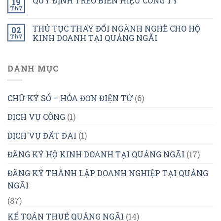
QUY ĐỊNH TREO BIỂN HIỆU CÔNG TY
19
Th7
THỦ TỤC THAY ĐỔI NGÀNH NGHỀ CHO HỘ
02
Th7
KINH DOANH TẠI QUẢNG NGÃI
DANH MỤC
CHỮ KÝ SỐ – HÓA ĐƠN ĐIỆN TỬ
(6)
DỊCH VỤ CÔNG
(1)
DỊCH VỤ ĐẤT ĐAI
(1)
ĐĂNG KÝ HỘ KINH DOANH TẠI QUẢNG NGÃI
(17)
ĐĂNG KÝ THÀNH LẬP DOANH NGHIỆP TẠI QUẢNG
NGÃI
(87)
KẾ TOÁN THUẾ QUẢNG NGÃI
(14)