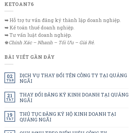
KETOAN76
➥
Hỗ trợ tư vấn đăng ký thành lập doanh nghiệp.
➥
Kế toán thuế doanh nghiệp.
➥
Tư vấn luật doanh nghiệp.
♚
Chính Xác – Nhanh – Tối Ưu – Giá Rẻ.
BÀI VIẾT GẦN ĐÂY
DỊCH VỤ THAY ĐỔI TÊN CÔNG TY TẠI QUẢNG
02
Th8
NGÃI
THAY ĐỔI ĐĂNG KÝ KINH DOANH TẠI QUẢNG
21
Th7
NGÃI
THỦ TỤC ĐĂNG KÝ HỘ KINH DOANH TẠI
19
Th7
QUẢNG NGÃI