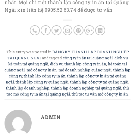
nhất. Mọi chi tiết thành lập công ty in ấn tại Quảng
Ngãi xin liên hệ 0905.52.63.74 để được tư vấn.
This entry was posted in
ĐĂNG KÝ THÀNH LẬP DOANH NGHIỆP
TẠI QUẢNG NGÃI
and tagged
công ty in ấn tại quảng ngãi
,
dịch vụ
kế toán tại quảng ngãi
,
dịch vụ thành lập công ty in ấn
,
kế toán tại
quảng ngãi
,
mở công ty in ấn
,
mở doanh nghiệp quảng ngãi
,
thành lập
công ty
,
thành lập công ty in ấn
,
thành lập công ty in ấn tại quảng
ngãi
,
thành lập công ty quảng ngãi
,
thành lập công ty tại quảng ngãi
,
thành lập doanh nghiệp
,
thành lập doanh nghiệp tại quảng ngãi
,
thủ
tục mở công ty in ấn tại quảng ngãi
,
thủ tục tư vấn mở công ty in ấn
.
ADMIN