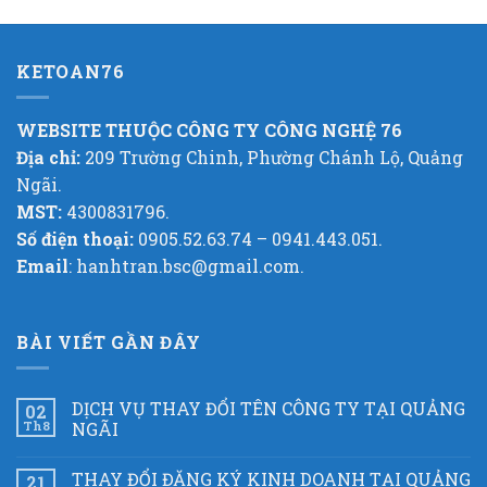
KETOAN76
WEBSITE THUỘC CÔNG TY CÔNG NGHỆ 76
Địa chỉ:
209 Trường Chinh, Phường Chánh Lộ, Quảng
Ngãi.
MST:
4300831796.
Số điện thoại:
0905.52.63.74 – 0941.443.051.
Email
: hanhtran.bsc@gmail.com.
BÀI VIẾT GẦN ĐÂY
DỊCH VỤ THAY ĐỔI TÊN CÔNG TY TẠI QUẢNG
02
Th8
NGÃI
THAY ĐỔI ĐĂNG KÝ KINH DOANH TẠI QUẢNG
21