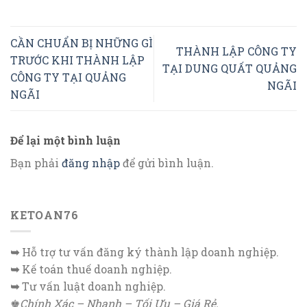
CẦN CHUẨN BỊ NHỮNG GÌ
THÀNH LẬP CÔNG TY
TRƯỚC KHI THÀNH LẬP
TẠI DUNG QUẤT QUẢNG
CÔNG TY TẠI QUẢNG
NGÃI
NGÃI
Để lại một bình luận
Bạn phải
đăng nhập
để gửi bình luận.
KETOAN76
➥
Hỗ trợ tư vấn đăng ký thành lập doanh nghiệp.
➥
Kế toán thuế doanh nghiệp.
➥
Tư vấn luật doanh nghiệp.
♚
Chính Xác – Nhanh – Tối Ưu – Giá Rẻ.