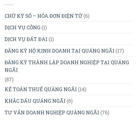
CHỮ KÝ SỐ – HÓA ĐƠN ĐIỆN TỬ
(6)
DỊCH VỤ CÔNG
(1)
DỊCH VỤ ĐẤT ĐAI
(1)
ĐĂNG KÝ HỘ KINH DOANH TẠI QUẢNG NGÃI
(17)
ĐĂNG KÝ THÀNH LẬP DOANH NGHIỆP TẠI QUẢNG
NGÃI
(87)
KẾ TOÁN THUẾ QUẢNG NGÃI
(14)
KHẮC DẤU QUẢNG NGÃI
(6)
TƯ VẤN DOANH NGHIỆP QUẢNG NGÃI
(76)