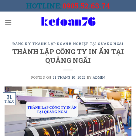
Skip
HOTLINE:
0905.52.63.74
to
content
ĐĂNG KÝ THÀNH LẬP DOANH NGHIỆP TẠI QUẢNG NGÃI
THÀNH LẬP CÔNG TY IN ẤN TẠI
QUẢNG NGÃI
POSTED ON
31 THÁNG 10, 2025
BY
ADMIN
31
Th10