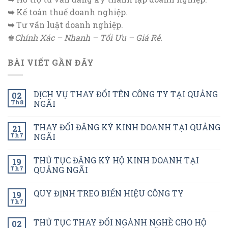
➥
Kế toán thuế doanh nghiệp.
➥
Tư vấn luật doanh nghiệp.
♚
Chính Xác – Nhanh – Tối Ưu – Giá Rẻ.
BÀI VIẾT GẦN ĐÂY
DỊCH VỤ THAY ĐỔI TÊN CÔNG TY TẠI QUẢNG
02
Th8
NGÃI
THAY ĐỔI ĐĂNG KÝ KINH DOANH TẠI QUẢNG
21
Th7
NGÃI
THỦ TỤC ĐĂNG KÝ HỘ KINH DOANH TẠI
19
Th7
QUẢNG NGÃI
QUY ĐỊNH TREO BIỂN HIỆU CÔNG TY
19
Th7
THỦ TỤC THAY ĐỔI NGÀNH NGHỀ CHO HỘ
02