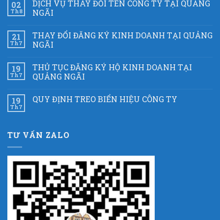
DỊCH VỤ THAY ĐỔI TÊN CÔNG TY TẠI QUẢNG
02
Th8
NGÃI
THAY ĐỔI ĐĂNG KÝ KINH DOANH TẠI QUẢNG
21
Th7
NGÃI
THỦ TỤC ĐĂNG KÝ HỘ KINH DOANH TẠI
19
Th7
QUẢNG NGÃI
QUY ĐỊNH TREO BIỂN HIỆU CÔNG TY
19
Th7
TƯ VẤN ZALO