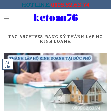
Skip
HOTLINE:
0905.52.63.74
to
content
TAG ARCHIVES:
ĐĂNG KÝ THÀNH LẬP HỘ
KINH DOANH
31
Th5