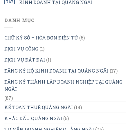
Th7
KINH DOANH TẠI QUẢNG NGÃI
DANH MỤC
CHỮ KÝ SỐ – HÓA ĐƠN ĐIỆN TỬ
(6)
DỊCH VỤ CÔNG
(1)
DỊCH VỤ ĐẤT ĐAI
(1)
ĐĂNG KÝ HỘ KINH DOANH TẠI QUẢNG NGÃI
(17)
ĐĂNG KÝ THÀNH LẬP DOANH NGHIỆP TẠI QUẢNG
NGÃI
(87)
KẾ TOÁN THUẾ QUẢNG NGÃI
(14)
KHẮC DẤU QUẢNG NGÃI
(6)
TƯ VẤN DOANH NGHIỆP QUẢNG NGÃI
(76)