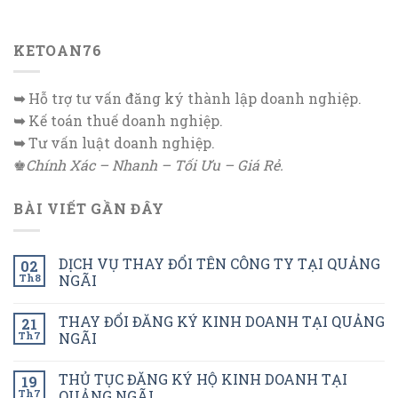
KETOAN76
➥
Hỗ trợ tư vấn đăng ký thành lập doanh nghiệp.
➥
Kế toán thuế doanh nghiệp.
➥
Tư vấn luật doanh nghiệp.
♚
Chính Xác – Nhanh – Tối Ưu – Giá Rẻ.
BÀI VIẾT GẦN ĐÂY
DỊCH VỤ THAY ĐỔI TÊN CÔNG TY TẠI QUẢNG
02
Th8
NGÃI
THAY ĐỔI ĐĂNG KÝ KINH DOANH TẠI QUẢNG
21
Th7
NGÃI
THỦ TỤC ĐĂNG KÝ HỘ KINH DOANH TẠI
19
Th7
QUẢNG NGÃI