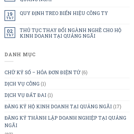
QUY ĐỊNH TREO BIỂN HIỆU CÔNG TY
19
Th7
THỦ TỤC THAY ĐỔI NGÀNH NGHỀ CHO HỘ
02
Th7
KINH DOANH TẠI QUẢNG NGÃI
DANH MỤC
CHỮ KÝ SỐ – HÓA ĐƠN ĐIỆN TỬ
(6)
DỊCH VỤ CÔNG
(1)
DỊCH VỤ ĐẤT ĐAI
(1)
ĐĂNG KÝ HỘ KINH DOANH TẠI QUẢNG NGÃI
(17)
ĐĂNG KÝ THÀNH LẬP DOANH NGHIỆP TẠI QUẢNG
NGÃI