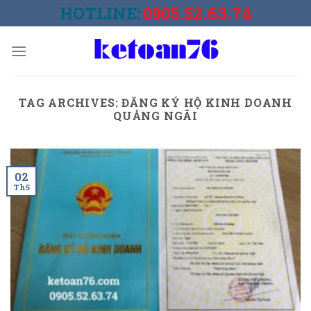
Skip
HOTLINE:
0905.52.63.74
to
content
TAG ARCHIVES:
ĐĂNG KÝ HỘ KINH DOANH
QUẢNG NGÃI
02
Th5