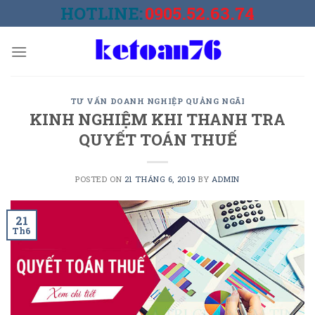
Skip
HOTLINE:
0905.52.63.74
to
content
TƯ VẤN DOANH NGHIỆP QUẢNG NGÃI
KINH NGHIỆM KHI THANH TRA
QUYẾT TOÁN THUẾ
POSTED ON
21 THÁNG 6, 2019
BY
ADMIN
21
Th6