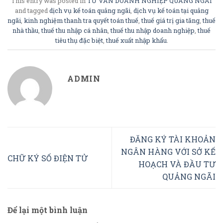
This entry was posted in
TƯ VẤN DOANH NGHIỆP QUẢNG NGÃI
and tagged
dịch vụ kế toán quảng ngãi
,
dịch vụ kế toán tại quảng
ngãi
,
kinh nghiệm thanh tra quyết toán thuế
,
thuế giá trị gia tăng
,
thuế
nhà thầu
,
thuế thu nhập cá nhân
,
thuế thu nhập doanh nghiệp
,
thuế
tiêu thụ đặc biệt
,
thuế xuất nhập khẩu
.
ADMIN
ĐĂNG KÝ TÀI KHOẢN
NGÂN HÀNG VỚI SỞ KẾ
CHỮ KÝ SỐ ĐIỆN TỬ
HOẠCH VÀ ĐẦU TƯ
QUẢNG NGÃI
Để lại một bình luận