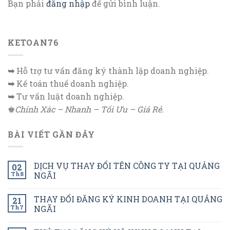
Bạn phải
đăng nhập
để gửi bình luận.
KETOAN76
➥
Hỗ trợ tư vấn đăng ký thành lập doanh nghiệp.
➥
Kế toán thuế doanh nghiệp.
➥
Tư vấn luật doanh nghiệp.
♚
Chính Xác – Nhanh – Tối Ưu – Giá Rẻ.
BÀI VIẾT GẦN ĐÂY
DỊCH VỤ THAY ĐỔI TÊN CÔNG TY TẠI QUẢNG
02
Th8
NGÃI
THAY ĐỔI ĐĂNG KÝ KINH DOANH TẠI QUẢNG
21
Th7
NGÃI