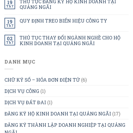
THỦ TỤC ĐĂNG KÝ HỘ KINH DOANH TẠI
19
Th7
QUẢNG NGÃI
QUY ĐỊNH TREO BIỂN HIỆU CÔNG TY
19
Th7
THỦ TỤC THAY ĐỔI NGÀNH NGHỀ CHO HỘ
02
Th7
KINH DOANH TẠI QUẢNG NGÃI
DANH MỤC
CHỮ KÝ SỐ – HÓA ĐƠN ĐIỆN TỬ
(6)
DỊCH VỤ CÔNG
(1)
DỊCH VỤ ĐẤT ĐAI
(1)
ĐĂNG KÝ HỘ KINH DOANH TẠI QUẢNG NGÃI
(17)
ĐĂNG KÝ THÀNH LẬP DOANH NGHIỆP TẠI QUẢNG
NGÃI