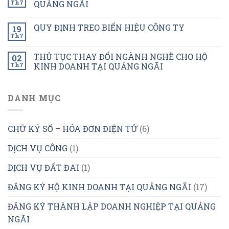
Th7
QUẢNG NGÃI
QUY ĐỊNH TREO BIỂN HIỆU CÔNG TY
19
Th7
THỦ TỤC THAY ĐỔI NGÀNH NGHỀ CHO HỘ
02
Th7
KINH DOANH TẠI QUẢNG NGÃI
DANH MỤC
CHỮ KÝ SỐ – HÓA ĐƠN ĐIỆN TỬ
(6)
DỊCH VỤ CÔNG
(1)
DỊCH VỤ ĐẤT ĐAI
(1)
ĐĂNG KÝ HỘ KINH DOANH TẠI QUẢNG NGÃI
(17)
ĐĂNG KÝ THÀNH LẬP DOANH NGHIỆP TẠI QUẢNG
NGÃI