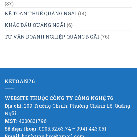
(87)
KẾ TOÁN THUẾ QUẢNG NGÃI
(14)
KHẮC DẤU QUẢNG NGÃI
(6)
TƯ VẤN DOANH NGHIỆP QUẢNG NGÃI
(76)
KETOAN76
WEBSITE THUỘC CÔNG TY CÔNG NGHỆ 76
Địa chỉ:
209 Trường Chinh, Phường Chánh Lộ, Quảng
Ngãi.
MST:
4300831796.
Số điện thoại:
0905.52.63.74 – 0941.443.051.
Email
: hanhtran.bsc@gmail.com.