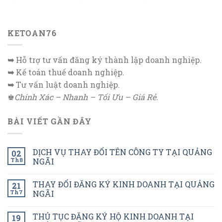
KETOAN76
➥
Hỗ trợ tư vấn đăng ký thành lập doanh nghiệp.
➥
Kế toán thuế doanh nghiệp.
➥
Tư vấn luật doanh nghiệp.
♚
Chính Xác – Nhanh – Tối Ưu – Giá Rẻ.
BÀI VIẾT GẦN ĐÂY
DỊCH VỤ THAY ĐỔI TÊN CÔNG TY TẠI QUẢNG
02
Th8
NGÃI
THAY ĐỔI ĐĂNG KÝ KINH DOANH TẠI QUẢNG
21
Th7
NGÃI
THỦ TỤC ĐĂNG KÝ HỘ KINH DOANH TẠI
19