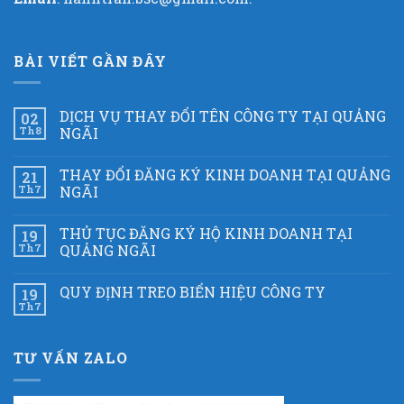
BÀI VIẾT GẦN ĐÂY
DỊCH VỤ THAY ĐỔI TÊN CÔNG TY TẠI QUẢNG
02
Th8
NGÃI
THAY ĐỔI ĐĂNG KÝ KINH DOANH TẠI QUẢNG
21
Th7
NGÃI
THỦ TỤC ĐĂNG KÝ HỘ KINH DOANH TẠI
19
Th7
QUẢNG NGÃI
QUY ĐỊNH TREO BIỂN HIỆU CÔNG TY
19
Th7
TƯ VẤN ZALO