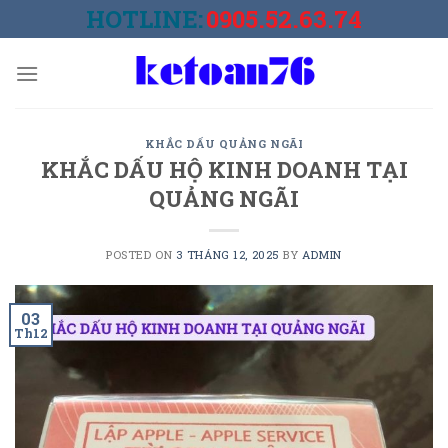
Skip
HOTLINE:
0905.52.63.74
to
content
KHẮC DẤU QUẢNG NGÃI
KHẮC DẤU HỘ KINH DOANH TẠI
QUẢNG NGÃI
POSTED ON
3 THÁNG 12, 2025
BY
ADMIN
03
Th12