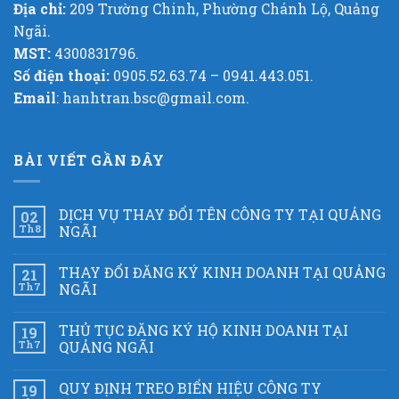
Địa chỉ:
209 Trường Chinh, Phường Chánh Lộ, Quảng
Ngãi.
MST:
4300831796.
Số điện thoại:
0905.52.63.74 – 0941.443.051.
Email
: hanhtran.bsc@gmail.com.
BÀI VIẾT GẦN ĐÂY
DỊCH VỤ THAY ĐỔI TÊN CÔNG TY TẠI QUẢNG
02
Th8
NGÃI
THAY ĐỔI ĐĂNG KÝ KINH DOANH TẠI QUẢNG
21
Th7
NGÃI
THỦ TỤC ĐĂNG KÝ HỘ KINH DOANH TẠI
19
Th7
QUẢNG NGÃI
QUY ĐỊNH TREO BIỂN HIỆU CÔNG TY
19