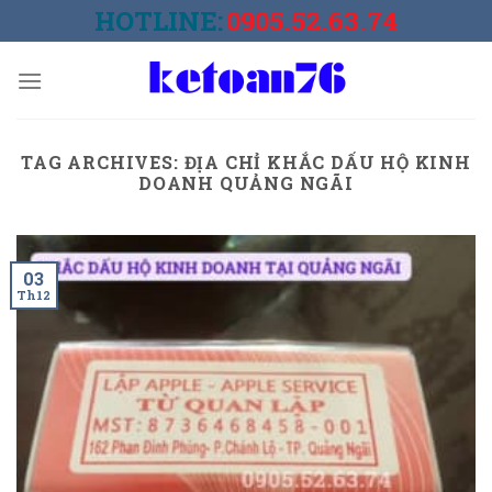
Skip
HOTLINE:
0905.52.63.74
to
content
TAG ARCHIVES:
ĐỊA CHỈ KHẮC DẤU HỘ KINH
DOANH QUẢNG NGÃI
03
Th12