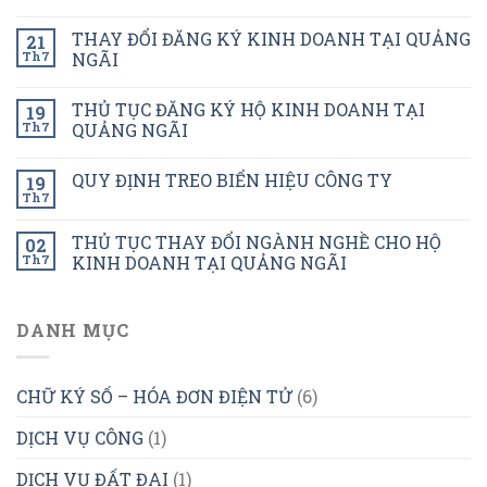
THAY ĐỔI ĐĂNG KÝ KINH DOANH TẠI QUẢNG
21
Th7
NGÃI
THỦ TỤC ĐĂNG KÝ HỘ KINH DOANH TẠI
19
Th7
QUẢNG NGÃI
QUY ĐỊNH TREO BIỂN HIỆU CÔNG TY
19
Th7
THỦ TỤC THAY ĐỔI NGÀNH NGHỀ CHO HỘ
02
Th7
KINH DOANH TẠI QUẢNG NGÃI
DANH MỤC
CHỮ KÝ SỐ – HÓA ĐƠN ĐIỆN TỬ
(6)
DỊCH VỤ CÔNG
(1)
DỊCH VỤ ĐẤT ĐAI
(1)