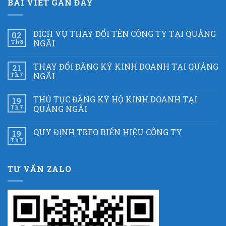
BÀI VIẾT GẦN ĐÂY
DỊCH VỤ THAY ĐỔI TÊN CÔNG TY TẠI QUẢNG
02
Th8
NGÃI
THAY ĐỔI ĐĂNG KÝ KINH DOANH TẠI QUẢNG
21
Th7
NGÃI
THỦ TỤC ĐĂNG KÝ HỘ KINH DOANH TẠI
19
Th7
QUẢNG NGÃI
QUY ĐỊNH TREO BIỂN HIỆU CÔNG TY
19
Th7
TƯ VẤN ZALO