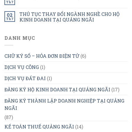
Th7
THỦ TỤC THAY ĐỔI NGÀNH NGHỀ CHO HỘ
02
Th7
KINH DOANH TẠI QUẢNG NGÃI
DANH MỤC
CHỮ KÝ SỐ – HÓA ĐƠN ĐIỆN TỬ
(6)
DỊCH VỤ CÔNG
(1)
DỊCH VỤ ĐẤT ĐAI
(1)
ĐĂNG KÝ HỘ KINH DOANH TẠI QUẢNG NGÃI
(17)
ĐĂNG KÝ THÀNH LẬP DOANH NGHIỆP TẠI QUẢNG
NGÃI
(87)
KẾ TOÁN THUẾ QUẢNG NGÃI
(14)