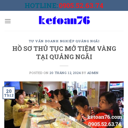
Skip
HOTLINE:
0905.52.63.74
to
content
TƯ VẤN DOANH NGHIỆP QUẢNG NGÃI
HỒ SƠ THỦ TỤC MỞ TIỆM VÀNG
TẠI QUẢNG NGÃI
POSTED ON
20 THÁNG 12, 2024
BY
ADMIN
20
Th12