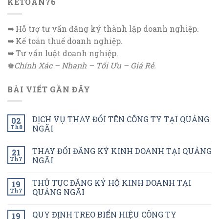
KETOAN76
➥
Hỗ trợ tư vấn đăng ký thành lập doanh nghiệp.
➥
Kế toán thuế doanh nghiệp.
➥
Tư vấn luật doanh nghiệp.
♚
Chính Xác – Nhanh – Tối Ưu – Giá Rẻ.
BÀI VIẾT GẦN ĐÂY
DỊCH VỤ THAY ĐỔI TÊN CÔNG TY TẠI QUẢNG
02
Th8
NGÃI
THAY ĐỔI ĐĂNG KÝ KINH DOANH TẠI QUẢNG
21
Th7
NGÃI
THỦ TỤC ĐĂNG KÝ HỘ KINH DOANH TẠI
19
Th7
QUẢNG NGÃI
QUY ĐỊNH TREO BIỂN HIỆU CÔNG TY
19