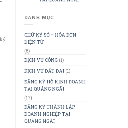
DANH MỤC
CHỮ KÝ SỐ – HÓA ĐƠN
 ký
ĐIỆN TỬ
i
(6)
DỊCH VỤ CÔNG
(1)
DỊCH VỤ ĐẤT ĐAI
(1)
ĐĂNG KÝ HỘ KINH DOANH
TẠI QUẢNG NGÃI
(17)
ĐĂNG KÝ THÀNH LẬP
DOANH NGHIỆP TẠI
QUẢNG NGÃI