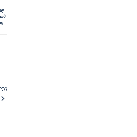
hay
mở
ng
ANG