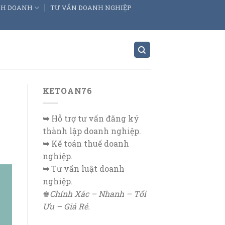
INH DOANH
TƯ VẤN DOANH NGHIỆP
KETOAN76
➥
Hỗ trợ tư vấn đăng ký
thành lập doanh nghiệp.
➥
Kế toán thuế doanh
nghiệp.
➥
Tư vấn luật doanh
nghiệp.
♚
Chính Xác – Nhanh – Tối
Ưu – Giá Rẻ.