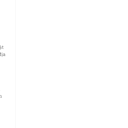
ật
địa
t
n