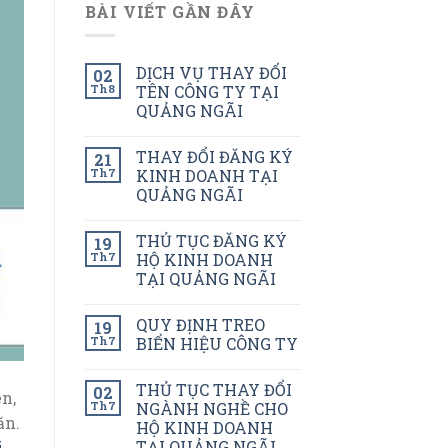
BÀI VIẾT GẦN ĐÂY
DỊCH VỤ THAY ĐỔI
02
Th8
TÊN CÔNG TY TẠI
QUẢNG NGÃI
THAY ĐỔI ĐĂNG KÝ
21
Th7
KINH DOANH TẠI
QUẢNG NGÃI
THỦ TỤC ĐĂNG KÝ
19
Th7
HỘ KINH DOANH
TẠI QUẢNG NGÃI
QUY ĐỊNH TREO
19
Th7
BIỂN HIỆU CÔNG TY
THỦ TỤC THAY ĐỔI
02
n,
Th7
NGÀNH NGHỀ CHO
ăn.
HỘ KINH DOANH
TẠI QUẢNG NGÃI
i
,