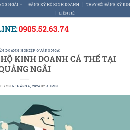
ẢNG NGÃI
ĐĂNG KÝ HỘ KINH DOANH
THAY ĐỔI ĐĂNG KÝ K
LIÊN HỆ
INE:
0905.52.63.74
ẤN DOANH NGHIỆP QUẢNG NGÃI
 HỘ KINH DOANH CÁ THỂ TẠI
QUẢNG NGÃI
TED ON
6 THÁNG 6, 2024
BY
ADMIN