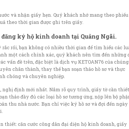
 nước và nhận giấy hẹn. Quý khách nhớ mang theo phiếu
uả theo thời gian được ghi trên giấy.
ổi đăng ký hộ kinh doanh tại Quảng Ngãi.
rắc rối, bạn không có nhiều thời gian để tìm hiểu các lu
oanh một cách chính xác, quý khách nên tìm đến những 
các vấn đề trên, đặc biệt là dịch vụ KETOAN76 của chúng
uyên chân thành, thay thế bạn soạn thảo hồ sơ và thực
anh chóng và chuyên nghiệp.
 nghị định mới nhất. Nắm rõ quy trình, giấy tờ cần thiế
oạn thảo đầy đủ các loại hồ sơ tương ứng, nộp lên bộ phậ
ản thu nhà nước. Bạn chỉ việc ký hồ sơ và đợi đến ngày
i.
n thiết: căn cước công dân đại diện hộ kinh doanh, giấy