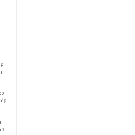
ấp
h
rõ
iếp
i
nh