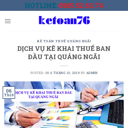
Skip
HOTLINE:
0905.52.63.74
to
content
KẾ TOÁN THUẾ QUẢNG NGÃI
DỊCH VỤ KÊ KHAI THUẾ BAN
ĐẦU TẠI QUẢNG NGÃI
POSTED ON
6 THÁNG 10, 2019
BY
ADMIN
06
Th10