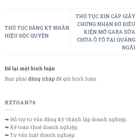
THỦ TỤC XIN CẤP GIẤY
CHỨNG NHẬN ĐỦ ĐIỀU
THỦ TỤC ĐĂNG KÝ NHÃN
KIỆN MỞ GARA SỮA
HIỆU ĐỘC QUYỀN
CHỮA Ô TÔ TẠI QUẢNG
NGÃI
Để lại một bình luận
Bạn phải
đăng nhập
để gửi bình luận.
KETOAN76
➥
Hỗ trợ tư vấn đăng ký thành lập doanh nghiệp.
➥
Kế toán thuế doanh nghiệp.
➥
Tư vấn luật doanh nghiệp.