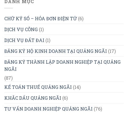
DANH MỤC
CHỮ KÝ SỐ – HÓA ĐƠN ĐIỆN TỬ
(6)
DỊCH VỤ CÔNG
(1)
DỊCH VỤ ĐẤT ĐAI
(1)
ĐĂNG KÝ HỘ KINH DOANH TẠI QUẢNG NGÃI
(17)
ĐĂNG KÝ THÀNH LẬP DOANH NGHIỆP TẠI QUẢNG
NGÃI
(87)
KẾ TOÁN THUẾ QUẢNG NGÃI
(14)
KHẮC DẤU QUẢNG NGÃI
(6)
TƯ VẤN DOANH NGHIỆP QUẢNG NGÃI
(76)