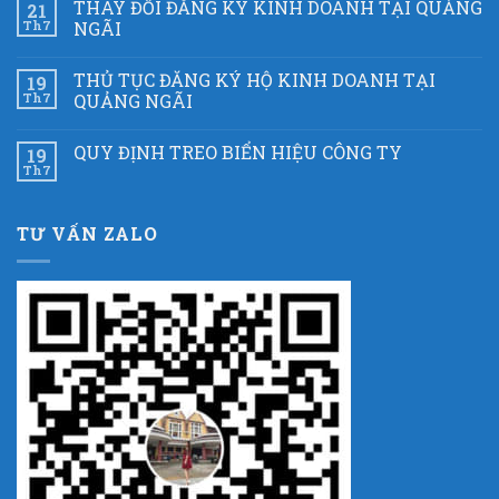
THAY ĐỔI ĐĂNG KÝ KINH DOANH TẠI QUẢNG
21
Th7
NGÃI
THỦ TỤC ĐĂNG KÝ HỘ KINH DOANH TẠI
19
Th7
QUẢNG NGÃI
QUY ĐỊNH TREO BIỂN HIỆU CÔNG TY
19
Th7
TƯ VẤN ZALO