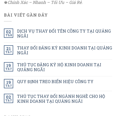
♚
Chính Xác – Nhanh – Tối Ưu – Giá Rẻ.
BÀI VIẾT GẦN ĐÂY
DỊCH VỤ THAY ĐỔI TÊN CÔNG TY TẠI QUẢNG
02
Th8
NGÃI
THAY ĐỔI ĐĂNG KÝ KINH DOANH TẠI QUẢNG
21
Th7
NGÃI
THỦ TỤC ĐĂNG KÝ HỘ KINH DOANH TẠI
19
Th7
QUẢNG NGÃI
QUY ĐỊNH TREO BIỂN HIỆU CÔNG TY
19
Th7
THỦ TỤC THAY ĐỔI NGÀNH NGHỀ CHO HỘ
02
Th7
KINH DOANH TẠI QUẢNG NGÃI