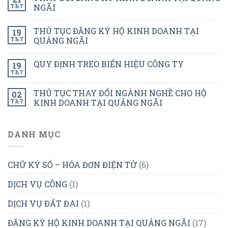
Th7
NGÃI
THỦ TỤC ĐĂNG KÝ HỘ KINH DOANH TẠI
19
Th7
QUẢNG NGÃI
QUY ĐỊNH TREO BIỂN HIỆU CÔNG TY
19
Th7
THỦ TỤC THAY ĐỔI NGÀNH NGHỀ CHO HỘ
02
Th7
KINH DOANH TẠI QUẢNG NGÃI
DANH MỤC
CHỮ KÝ SỐ – HÓA ĐƠN ĐIỆN TỬ
(6)
DỊCH VỤ CÔNG
(1)
DỊCH VỤ ĐẤT ĐAI
(1)
ĐĂNG KÝ HỘ KINH DOANH TẠI QUẢNG NGÃI
(17)