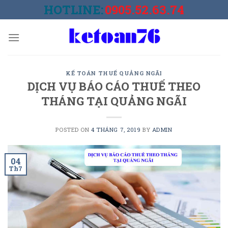
Skip
HOTLINE:
0905.52.63.74
to
content
KẾ TOÁN THUẾ QUẢNG NGÃI
DỊCH VỤ BÁO CÁO THUẾ THEO
THÁNG TẠI QUẢNG NGÃI
POSTED ON
4 THÁNG 7, 2019
BY
ADMIN
04
Th7