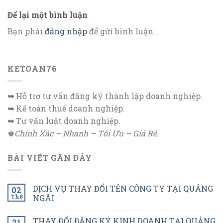
Để lại một bình luận
Bạn phải
đăng nhập
để gửi bình luận.
KETOAN76
➥
Hỗ trợ tư vấn đăng ký thành lập doanh nghiệp.
➥
Kế toán thuế doanh nghiệp.
➥
Tư vấn luật doanh nghiệp.
♚
Chính Xác – Nhanh – Tối Ưu – Giá Rẻ.
BÀI VIẾT GẦN ĐÂY
DỊCH VỤ THAY ĐỔI TÊN CÔNG TY TẠI QUẢNG
02
Th8
NGÃI
THAY ĐỔI ĐĂNG KÝ KINH DOANH TẠI QUẢNG
21