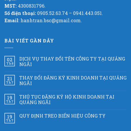
MST:
4300831796.
Số điện thoại:
0905.52.63.74 – 0941.443.051.
Email
: hanhtran.bsc@gmail.com.
BÀI VIẾT GẦN ĐÂY
DỊCH VỤ THAY ĐỔI TÊN CÔNG TY TẠI QUẢNG
02
Th8
NGÃI
THAY ĐỔI ĐĂNG KÝ KINH DOANH TẠI QUẢNG
21
Th7
NGÃI
THỦ TỤC ĐĂNG KÝ HỘ KINH DOANH TẠI
19
Th7
QUẢNG NGÃI
QUY ĐỊNH TREO BIỂN HIỆU CÔNG TY
19
Th7