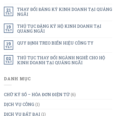
THAY ĐỔI ĐĂNG KÝ KINH DOANH TẠI QUẢNG
21
Th7
NGÃI
THỦ TỤC ĐĂNG KÝ HỘ KINH DOANH TẠI
19
Th7
QUẢNG NGÃI
QUY ĐỊNH TREO BIỂN HIỆU CÔNG TY
19
Th7
THỦ TỤC THAY ĐỔI NGÀNH NGHỀ CHO HỘ
02
Th7
KINH DOANH TẠI QUẢNG NGÃI
DANH MỤC
CHỮ KÝ SỐ – HÓA ĐƠN ĐIỆN TỬ
(6)
DỊCH VỤ CÔNG
(1)
DỊCH VỤ ĐẤT ĐAI
(1)