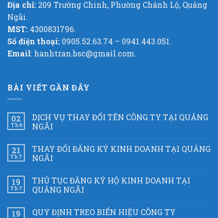
Địa chỉ:
209 Trường Chinh, Phường Chánh Lộ, Quảng
Ngãi.
MST:
4300831796.
Số điện thoại:
0905.52.63.74 – 0941.443.051.
Email
: hanhtran.bsc@gmail.com.
BÀI VIẾT GẦN ĐÂY
DỊCH VỤ THAY ĐỔI TÊN CÔNG TY TẠI QUẢNG
02
Th8
NGÃI
THAY ĐỔI ĐĂNG KÝ KINH DOANH TẠI QUẢNG
21
Th7
NGÃI
THỦ TỤC ĐĂNG KÝ HỘ KINH DOANH TẠI
19
Th7
QUẢNG NGÃI
QUY ĐỊNH TREO BIỂN HIỆU CÔNG TY
19