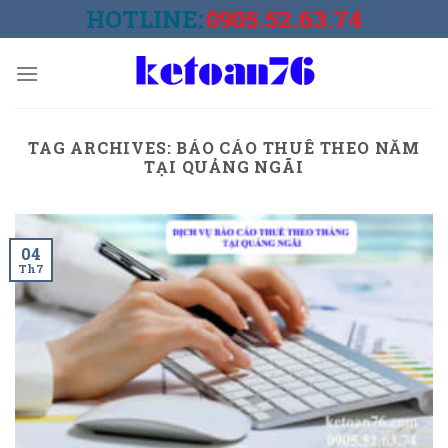
Skip
HOTLINE:
0905.52.63.74
to
content
TAG ARCHIVES:
BÁO CÁO THUÊ THEO NĂM
TẠI QUẢNG NGÃI
04
Th7