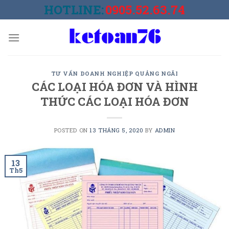
Skip
HOTLINE:
0905.52.63.74
to
content
TƯ VẤN DOANH NGHIỆP QUẢNG NGÃI
CÁC LOẠI HÓA ĐƠN VÀ HÌNH
THỨC CÁC LOẠI HÓA ĐƠN
POSTED ON
13 THÁNG 5, 2020
BY
ADMIN
13
Th5