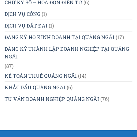
CHỮ KÝ SỐ – HÓA ĐƠN ĐIỆN TỬ
(6)
DỊCH VỤ CÔNG
(1)
DỊCH VỤ ĐẤT ĐAI
(1)
ĐĂNG KÝ HỘ KINH DOANH TẠI QUẢNG NGÃI
(17)
ĐĂNG KÝ THÀNH LẬP DOANH NGHIỆP TẠI QUẢNG
NGÃI
(87)
KẾ TOÁN THUẾ QUẢNG NGÃI
(14)
KHẮC DẤU QUẢNG NGÃI
(6)
TƯ VẤN DOANH NGHIỆP QUẢNG NGÃI
(76)