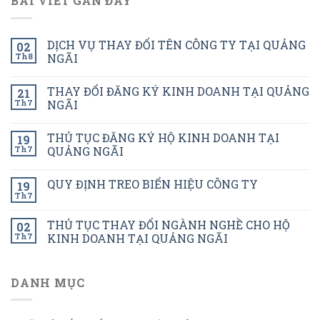
BÀI VIẾT GẦN ĐÂY
DỊCH VỤ THAY ĐỔI TÊN CÔNG TY TẠI QUẢNG
02
Th8
NGÃI
THAY ĐỔI ĐĂNG KÝ KINH DOANH TẠI QUẢNG
21
Th7
NGÃI
THỦ TỤC ĐĂNG KÝ HỘ KINH DOANH TẠI
19
Th7
QUẢNG NGÃI
QUY ĐỊNH TREO BIỂN HIỆU CÔNG TY
19
Th7
THỦ TỤC THAY ĐỔI NGÀNH NGHỀ CHO HỘ
02
Th7
KINH DOANH TẠI QUẢNG NGÃI
DANH MỤC