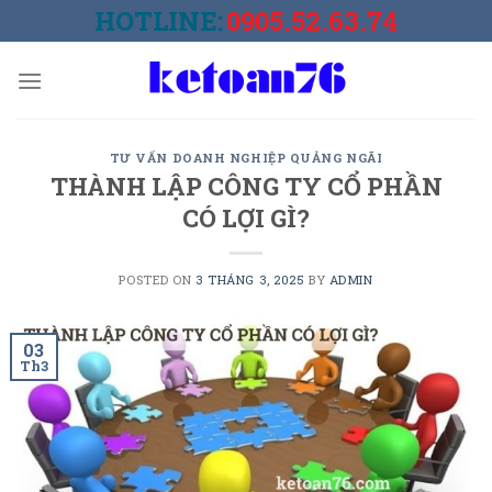
Skip
HOTLINE:
0905.52.63.74
to
content
TƯ VẤN DOANH NGHIỆP QUẢNG NGÃI
THÀNH LẬP CÔNG TY CỔ PHẦN
CÓ LỢI GÌ?
POSTED ON
3 THÁNG 3, 2025
BY
ADMIN
03
Th3