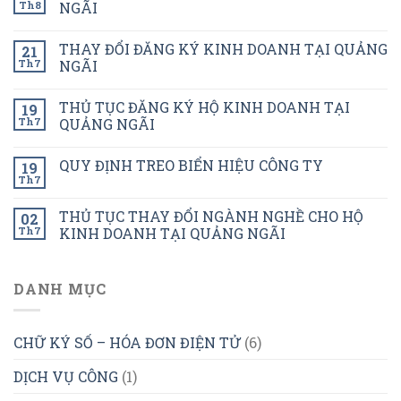
Th8
NGÃI
THAY ĐỔI ĐĂNG KÝ KINH DOANH TẠI QUẢNG
21
Th7
NGÃI
THỦ TỤC ĐĂNG KÝ HỘ KINH DOANH TẠI
19
Th7
QUẢNG NGÃI
QUY ĐỊNH TREO BIỂN HIỆU CÔNG TY
19
Th7
THỦ TỤC THAY ĐỔI NGÀNH NGHỀ CHO HỘ
02
Th7
KINH DOANH TẠI QUẢNG NGÃI
DANH MỤC
CHỮ KÝ SỐ – HÓA ĐƠN ĐIỆN TỬ
(6)
DỊCH VỤ CÔNG
(1)