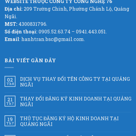
WEBSITE THUỘC CÔNG TY CÔNG NGHỆ 76
Địa chỉ:
209 Trường Chinh, Phường Chánh Lộ, Quảng
Ngãi.
MST:
4300831796.
Số điện thoại:
0905.52.63.74 – 0941.443.051.
Email
: hanhtran.bsc@gmail.com.
BÀI VIẾT GẦN ĐÂY
DỊCH VỤ THAY ĐỔI TÊN CÔNG TY TẠI QUẢNG
02
Th8
NGÃI
THAY ĐỔI ĐĂNG KÝ KINH DOANH TẠI QUẢNG
21
Th7
NGÃI
THỦ TỤC ĐĂNG KÝ HỘ KINH DOANH TẠI
19
Th7
QUẢNG NGÃI