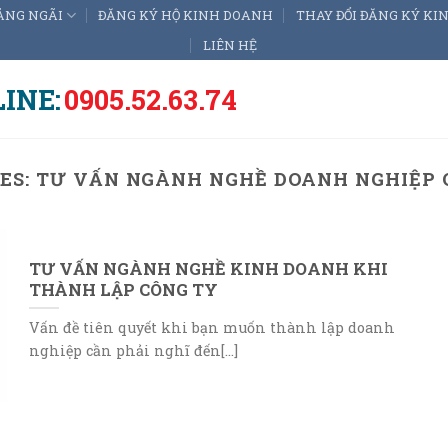
ẢNG NGÃI
ĐĂNG KÝ HỘ KINH DOANH
THAY ĐỔI ĐĂNG KÝ K
LIÊN HỆ
INE:
0905.52.63.74
ES:
TƯ VẤN NGÀNH NGHỀ DOANH NGHIỆP 
TƯ VẤN NGÀNH NGHỀ KINH DOANH KHI
THÀNH LẬP CÔNG TY
Vấn đề tiên quyết khi bạn muốn thành lập doanh
nghiệp cần phải nghĩ đến[...]