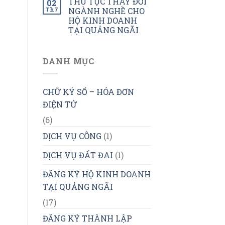
THỦ TỤC THAY ĐỔI
02
Th7
NGÀNH NGHỀ CHO
HỘ KINH DOANH
TẠI QUẢNG NGÃI
DANH MỤC
CHỮ KÝ SỐ – HÓA ĐƠN
ĐIỆN TỬ
(6)
DỊCH VỤ CÔNG
(1)
DỊCH VỤ ĐẤT ĐAI
(1)
ĐĂNG KÝ HỘ KINH DOANH
TẠI QUẢNG NGÃI
(17)
ĐĂNG KÝ THÀNH LẬP