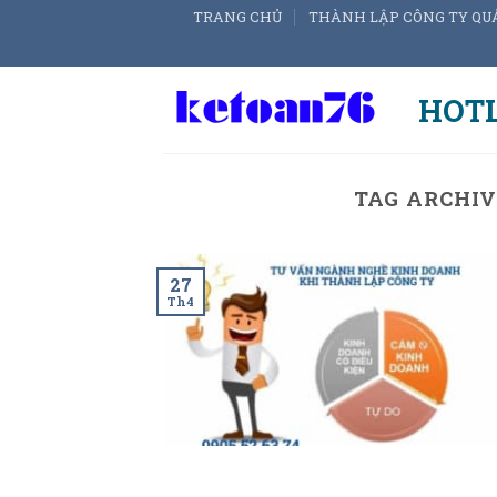
Skip
TRANG CHỦ
THÀNH LẬP CÔNG TY QU
to
content
HOTL
TAG ARCHIV
27
Th4