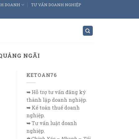
INH DOANH
TƯ VẤN DOANH NGHIỆP
QUẢNG NGÃI
KETOAN76
➥
Hỗ trợ tư vấn đăng ký
thành lập doanh nghiệp.
➥
Kế toán thuế doanh
nghiệp.
➥
Tư vấn luật doanh
nghiệp.
♚
Chính Xác – Nhanh – Tối