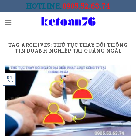
Skip
HOTLINE:
0905.52.63.74
to
content
TAG ARCHIVES:
THỦ TỤC THAY ĐỔI THÔNG
TIN DOANH NGHIỆP TẠI QUẢNG NGÃI
01
Th7