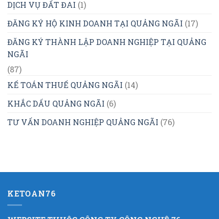
DỊCH VỤ ĐẤT ĐAI
(1)
ĐĂNG KÝ HỘ KINH DOANH TẠI QUẢNG NGÃI
(17)
ĐĂNG KÝ THÀNH LẬP DOANH NGHIỆP TẠI QUẢNG
NGÃI
(87)
KẾ TOÁN THUẾ QUẢNG NGÃI
(14)
KHẮC DẤU QUẢNG NGÃI
(6)
TƯ VẤN DOANH NGHIỆP QUẢNG NGÃI
(76)
KETOAN76