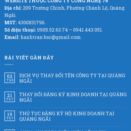
WEBSITE THUỘC CÔNG TY CÔNG NGHỆ 76
Địa chỉ:
209 Trường Chinh, Phường Chánh Lộ, Quảng
Ngãi.
MST:
4300831796.
Số điện thoại:
0905.52.63.74 – 0941.443.051.
Email
: hanhtran.bsc@gmail.com.
BÀI VIẾT GẦN ĐÂY
DỊCH VỤ THAY ĐỔI TÊN CÔNG TY TẠI QUẢNG
02
Th8
NGÃI
THAY ĐỔI ĐĂNG KÝ KINH DOANH TẠI QUẢNG
21
Th7
NGÃI
THỦ TỤC ĐĂNG KÝ HỘ KINH DOANH TẠI
19
Th7
QUẢNG NGÃI