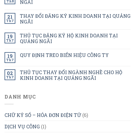
Th8
NGÃI
THAY ĐỔI ĐĂNG KÝ KINH DOANH TẠI QUẢNG
21
Th7
NGÃI
THỦ TỤC ĐĂNG KÝ HỘ KINH DOANH TẠI
19
Th7
QUẢNG NGÃI
QUY ĐỊNH TREO BIỂN HIỆU CÔNG TY
19
Th7
THỦ TỤC THAY ĐỔI NGÀNH NGHỀ CHO HỘ
02
Th7
KINH DOANH TẠI QUẢNG NGÃI
DANH MỤC
CHỮ KÝ SỐ – HÓA ĐƠN ĐIỆN TỬ
(6)
DỊCH VỤ CÔNG
(1)