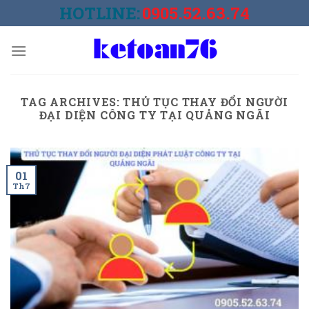
Skip
HOTLINE:
0905.52.63.74
to
content
TAG ARCHIVES:
THỦ TỤC THAY ĐỔI NGƯỜI
ĐẠI DIỆN CÔNG TY TẠI QUẢNG NGÃI
01
Th7