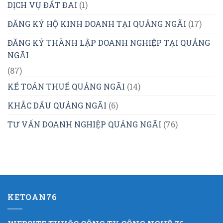
DỊCH VỤ ĐẤT ĐAI
(1)
ĐĂNG KÝ HỘ KINH DOANH TẠI QUẢNG NGÃI
(17)
ĐĂNG KÝ THÀNH LẬP DOANH NGHIỆP TẠI QUẢNG
NGÃI
(87)
KẾ TOÁN THUẾ QUẢNG NGÃI
(14)
KHẮC DẤU QUẢNG NGÃI
(6)
TƯ VẤN DOANH NGHIỆP QUẢNG NGÃI
(76)
KETOAN76