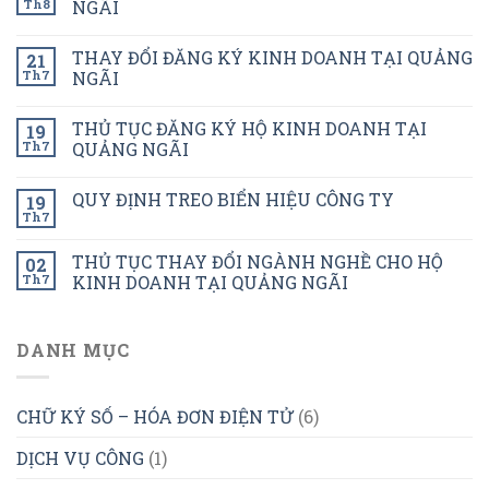
Th8
NGÃI
THAY ĐỔI ĐĂNG KÝ KINH DOANH TẠI QUẢNG
21
Th7
NGÃI
THỦ TỤC ĐĂNG KÝ HỘ KINH DOANH TẠI
19
Th7
QUẢNG NGÃI
QUY ĐỊNH TREO BIỂN HIỆU CÔNG TY
19
Th7
THỦ TỤC THAY ĐỔI NGÀNH NGHỀ CHO HỘ
02
Th7
KINH DOANH TẠI QUẢNG NGÃI
DANH MỤC
CHỮ KÝ SỐ – HÓA ĐƠN ĐIỆN TỬ
(6)
DỊCH VỤ CÔNG
(1)