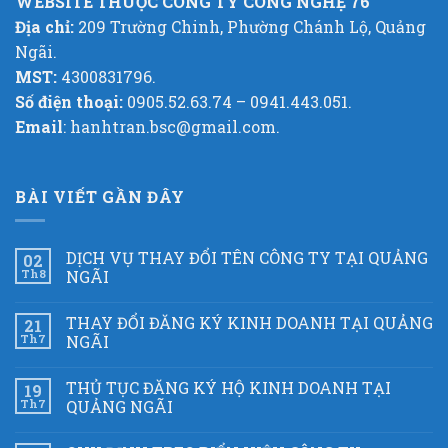
WEBSITE THUỘC CÔNG TY CÔNG NGHỆ 76
Địa chỉ:
209 Trường Chinh, Phường Chánh Lộ, Quảng
Ngãi.
MST:
4300831796.
Số điện thoại:
0905.52.63.74 – 0941.443.051.
Email
: hanhtran.bsc@gmail.com.
BÀI VIẾT GẦN ĐÂY
DỊCH VỤ THAY ĐỔI TÊN CÔNG TY TẠI QUẢNG
02
Th8
NGÃI
THAY ĐỔI ĐĂNG KÝ KINH DOANH TẠI QUẢNG
21
Th7
NGÃI
THỦ TỤC ĐĂNG KÝ HỘ KINH DOANH TẠI
19
Th7
QUẢNG NGÃI