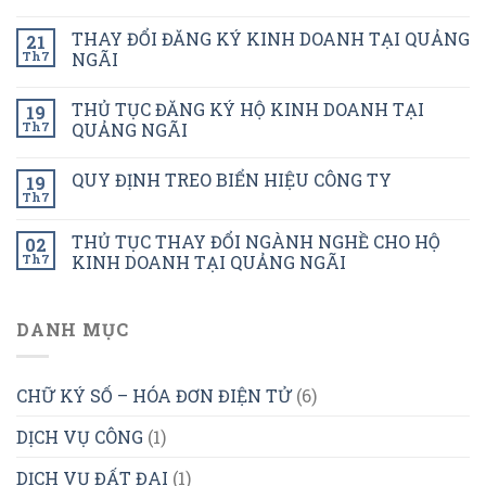
THAY ĐỔI ĐĂNG KÝ KINH DOANH TẠI QUẢNG
21
Th7
NGÃI
THỦ TỤC ĐĂNG KÝ HỘ KINH DOANH TẠI
19
Th7
QUẢNG NGÃI
QUY ĐỊNH TREO BIỂN HIỆU CÔNG TY
19
Th7
THỦ TỤC THAY ĐỔI NGÀNH NGHỀ CHO HỘ
02
Th7
KINH DOANH TẠI QUẢNG NGÃI
DANH MỤC
CHỮ KÝ SỐ – HÓA ĐƠN ĐIỆN TỬ
(6)
DỊCH VỤ CÔNG
(1)
DỊCH VỤ ĐẤT ĐAI
(1)