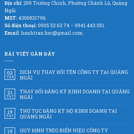
Địa chỉ:
209 Trường Chinh, Phường Chánh Lộ, Quảng
Ngãi.
MST:
4300831796.
Số điện thoại:
0905.52.63.74 – 0941.443.051.
Email
: hanhtran.bsc@gmail.com.
BÀI VIẾT GẦN ĐÂY
DỊCH VỤ THAY ĐỔI TÊN CÔNG TY TẠI QUẢNG
02
Th8
NGÃI
THAY ĐỔI ĐĂNG KÝ KINH DOANH TẠI QUẢNG
21
Th7
NGÃI
THỦ TỤC ĐĂNG KÝ HỘ KINH DOANH TẠI
19
Th7
QUẢNG NGÃI
QUY ĐỊNH TREO BIỂN HIỆU CÔNG TY
19