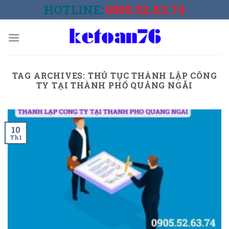
Skip
HOTLINE:
0905.52.63.74
to
content
TAG ARCHIVES:
THỦ TỤC THÀNH LẬP CÔNG
TY TẠI THÀNH PHỐ QUẢNG NGÃI
10
Th1