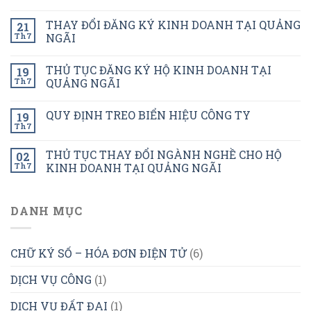
THAY ĐỔI ĐĂNG KÝ KINH DOANH TẠI QUẢNG
21
Th7
NGÃI
THỦ TỤC ĐĂNG KÝ HỘ KINH DOANH TẠI
19
Th7
QUẢNG NGÃI
QUY ĐỊNH TREO BIỂN HIỆU CÔNG TY
19
Th7
THỦ TỤC THAY ĐỔI NGÀNH NGHỀ CHO HỘ
02
Th7
KINH DOANH TẠI QUẢNG NGÃI
DANH MỤC
CHỮ KÝ SỐ – HÓA ĐƠN ĐIỆN TỬ
(6)
DỊCH VỤ CÔNG
(1)
DỊCH VỤ ĐẤT ĐAI
(1)