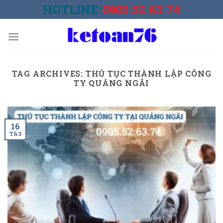
Skip
HOTLINE:
0905.52.63.74
to
content
TAG ARCHIVES:
THỦ TỤC THÀNH LẬP CÔNG
TY QUẢNG NGÃI
16
Th3