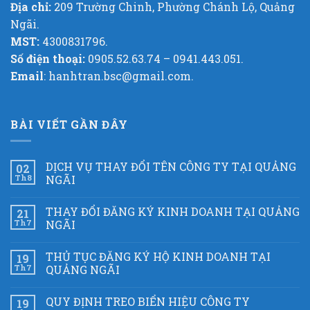
Địa chỉ:
209 Trường Chinh, Phường Chánh Lộ, Quảng
Ngãi.
MST:
4300831796.
Số điện thoại:
0905.52.63.74 – 0941.443.051.
Email
: hanhtran.bsc@gmail.com.
BÀI VIẾT GẦN ĐÂY
DỊCH VỤ THAY ĐỔI TÊN CÔNG TY TẠI QUẢNG
02
Th8
NGÃI
THAY ĐỔI ĐĂNG KÝ KINH DOANH TẠI QUẢNG
21
Th7
NGÃI
THỦ TỤC ĐĂNG KÝ HỘ KINH DOANH TẠI
19
Th7
QUẢNG NGÃI
QUY ĐỊNH TREO BIỂN HIỆU CÔNG TY
19