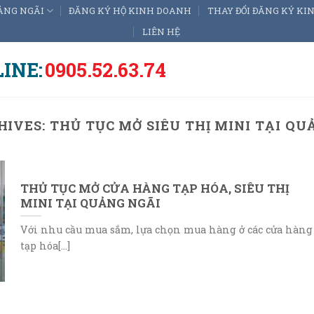
ẢNG NGÃI
ĐĂNG KÝ HỘ KINH DOANH
THAY ĐỔI ĐĂNG KÝ K
LIÊN HỆ
INE:
0905.52.63.74
HIVES:
THỦ TỤC MỞ SIÊU THỊ MINI TẠI QU
THỦ TỤC MỞ CỬA HÀNG TẠP HÓA, SIÊU THỊ
MINI TẠI QUẢNG NGÃI
Với nhu cầu mua sắm, lựa chọn mua hàng ở các cửa hàng
tạp hóa[...]