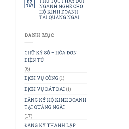
THỦ TỤC THAY ĐỔI
02
Th7
NGÀNH NGHỀ CHO
HỘ KINH DOANH
TẠI QUẢNG NGÃI
DANH MỤC
CHỮ KÝ SỐ – HÓA ĐƠN
ĐIỆN TỬ
(6)
DỊCH VỤ CÔNG
(1)
DỊCH VỤ ĐẤT ĐAI
(1)
ĐĂNG KÝ HỘ KINH DOANH
TẠI QUẢNG NGÃI
(17)
ĐĂNG KÝ THÀNH LẬP