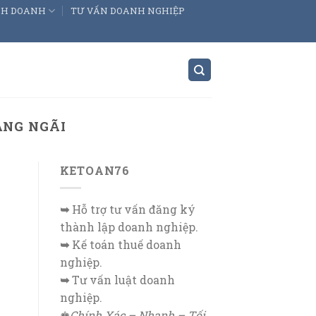
INH DOANH
TƯ VẤN DOANH NGHIỆP
ẢNG NGÃI
KETOAN76
➥
Hỗ trợ tư vấn đăng ký
thành lập doanh nghiệp.
➥
Kế toán thuế doanh
nghiệp.
➥
Tư vấn luật doanh
nghiệp.
♚
Chính Xác – Nhanh – Tối