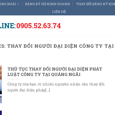
ẢNG NGÃI
ĐĂNG KÝ HỘ KINH DOANH
THAY ĐỔI ĐĂNG KÝ K
LIÊN HỆ
INE:
0905.52.63.74
ES:
THAY ĐỔI NGƯỜI ĐẠI DIỆN CÔNG TY TẠ
THỦ TỤC THAY ĐỔI NGƯỜI ĐẠI DIỆN PHÁT
LUẬT CÔNG TY TẠI QUẢNG NGÃI
Công ty của bạn vì nhiều nguyên nhân cần thay đổi
người đại diện pháp[...]